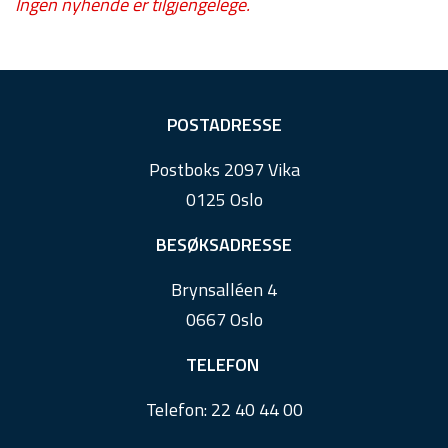
Ingen nyhende er tilgjengelege.
F
POSTADRESSE
o
Postboks 2097 Vika
o
0125 Oslo
t
e
BESØKSADRESSE
r
Brynsalléen 4
0667 Oslo
TELEFON
Telefon:
22 40 44 00