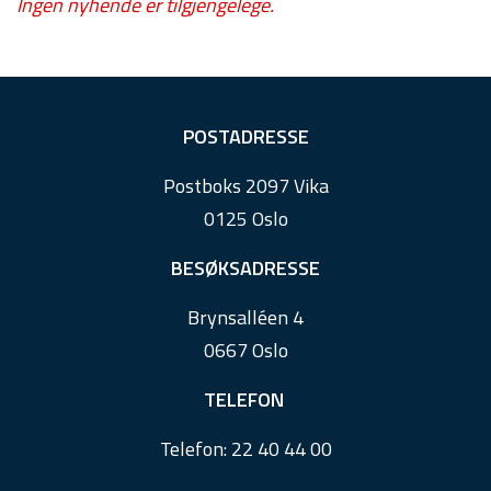
Ingen nyhende er tilgjengelege.
F
POSTADRESSE
o
Postboks 2097 Vika
o
0125 Oslo
t
e
BESØKSADRESSE
r
Brynsalléen 4
0667 Oslo
TELEFON
Telefon:
22 40 44 00