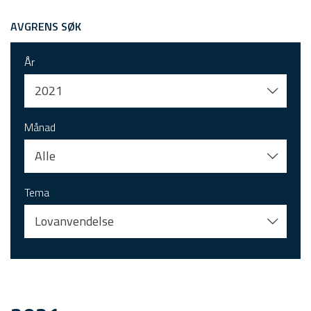
AVGRENS SØK
År
2021
Månad
Alle
Tema
Lovanvendelse