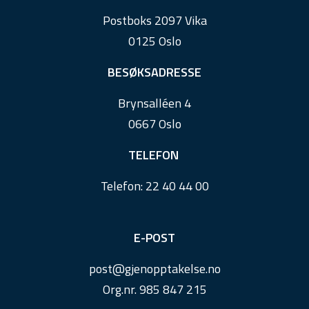
o
Postboks 2097 Vika
o
0125 Oslo
t
e
BESØKSADRESSE
r
Brynsalléen 4
0667 Oslo
TELEFON
Telefon:
22 40 44 00
E-POST
post@
gjenopptakelse.
no
Org.nr. 985 847 215