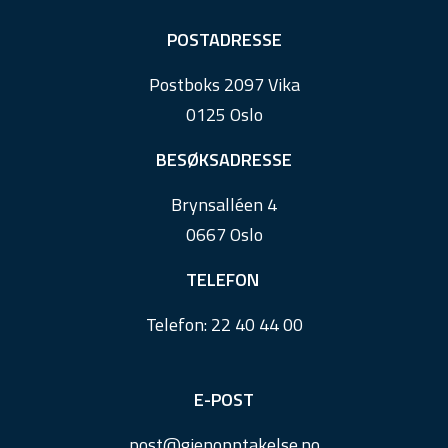
F
POSTADRESSE
o
Postboks 2097 Vika
o
0125 Oslo
t
e
BESØKSADRESSE
r
Brynsalléen 4
0667 Oslo
TELEFON
Telefon:
22 40 44 00
E-POST
post@
gjenopptakelse.
no