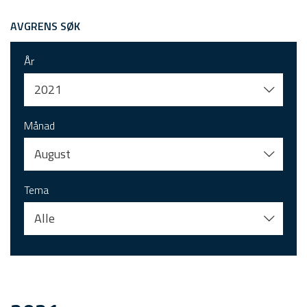
AVGRENS SØK
År
2021
Månad
August
Tema
Alle