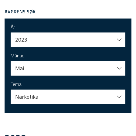
AVGRENS SØK
År
2023
Månad
Mai
Tema
Narkotika