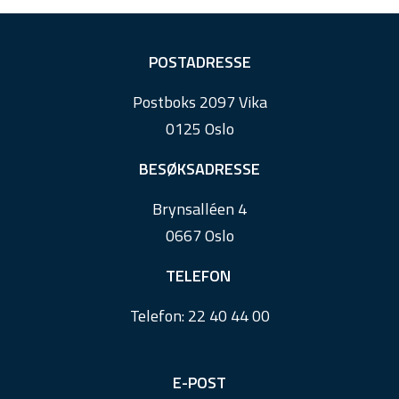
F
POSTADRESSE
o
Postboks 2097 Vika
o
0125 Oslo
t
e
BESØKSADRESSE
r
Brynsalléen 4
0667 Oslo
TELEFON
Telefon:
22 40 44 00
E-POST