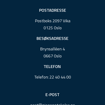
F
POSTADRESSE
o
Postboks 2097 Vika
o
0125 Oslo
t
e
BESØKSADRESSE
r
Brynsalléen 4
0667 Oslo
TELEFON
Telefon:
22 40 44 00
E-POST