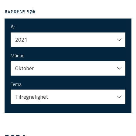
AVGRENS SØK
År
2021
Månad
Oktober
Tema
Tilregnelighet