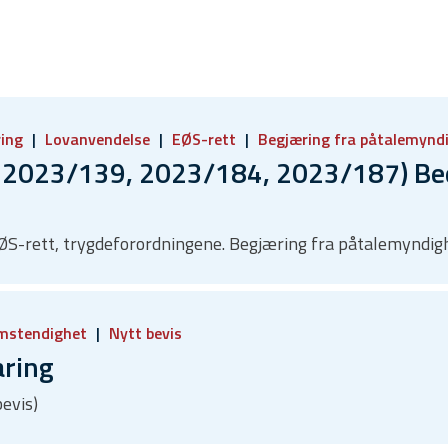
ring
Lovanvendelse
EØS-rett
Begjæring fra påtalemynd
2023/139, 2023/184, 2023/187) Bedra
EØS-rett, trygdeforordningene. Begjæring fra påtalemyndig
mstendighet
Nytt bevis
aring
bevis)