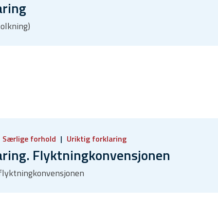
aring
tolkning)
Særlige forhold
Uriktig forklaring
aring. Flyktningkonvensjonen
, flyktningkonvensjonen