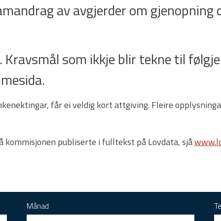
samandrag av avgjerder om gjenopning o
 Kravsmål som ikkje blir tekne til følgje e
imesida.
enektingar, får ei veldig kort attgiving. Fleire opplysnin
rå kommisjonen publiserte i fulltekst på Lovdata, sjå
www.lo
Månad
T