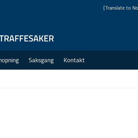
[Translate to No
Skip
Skip
to
to
main
main
nopning
Saksgang
Kontakt
navigation
content