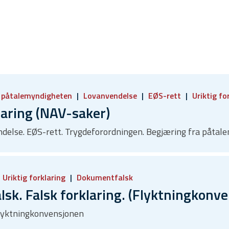
a påtalemyndigheten
Lovanvendelse
EØS-rett
Uriktig fo
laring (NAV-saker)
endelse. EØS-rett. Trygdeforordningen. Begjæring fra påtal
Uriktig forklaring
Dokumentfalsk
k. Falsk forklaring. (Flyktningkonv
 Flyktningkonvensjonen