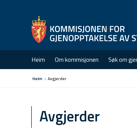
Heim
Om kommisjonen
Søk om gje
Du
Heim
Avgjerder
er
her
Avgjerder