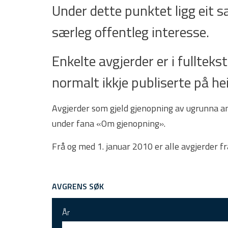
Under dette punktet ligg eit 
særleg offentleg interesse.
Enkelte avgjerder er i fulltekst.
normalt ikkje publiserte på he
Avgjerder som gjeld gjenopning av ugrunna ank
under fana «Om gjenopning».
Frå og med 1. januar 2010 er alle avgjerder f
AVGRENS SØK
År