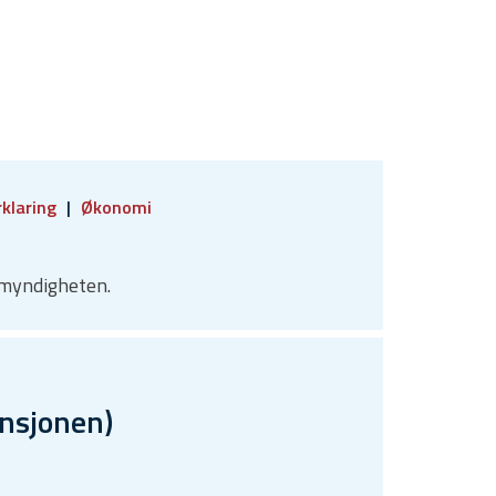
rklaring
Økonomi
emyndigheten.
ensjonen)