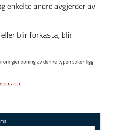
g enkelte andre avgjerder av
ller blir forkasta, blir
gar om gjenopning av denne typen saker ligg
vdata.no
.
ema