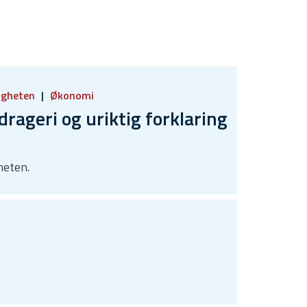
igheten
Økonomi
geri og uriktig forklaring
heten.