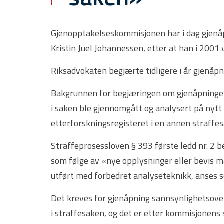
Gjenopptakelseskommisjonen har i dag gjenåp
Kristin Juel Johannessen, etter at han i 2001 
Riksadvokaten begjærte tidligere i år gjenåpn
Bakgrunnen for begjæringen om gjenåpningen e
i saken ble gjennomgått og analysert på nytt
etterforskningsregisteret i en annen straffes
Straffeprosessloven § 393 første ledd nr. 2 b
som følge av «nye opplysninger eller bevis må
utført med forbedret analyseteknikk, anses s
Det kreves for gjenåpning sannsynlighetsove
i straffesaken, og det er etter kommisjonens 