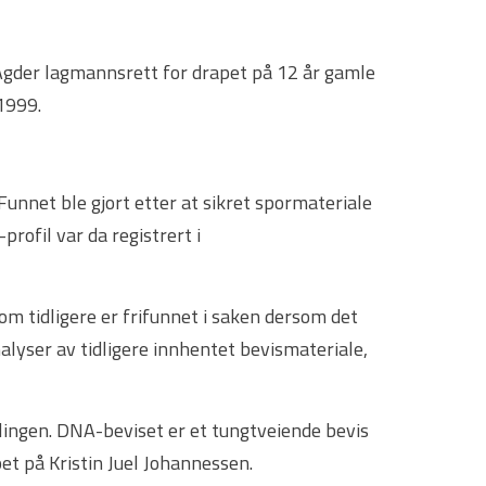
Agder lagmannsrett for drapet på 12 år gamle
 1999.
nnet ble gjort etter at sikret spormateriale
ofil var da registrert i
om tidligere er frifunnet i saken dersom det
alyser av tidligere innhentet bevismateriale,
lingen. DNA-beviset er et tungtveiende bevis
et på Kristin Juel Johannessen.