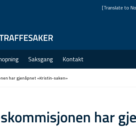
[Translate to No
Skip
Skip
to
to
main
main
nopning
Saksgang
Kontakt
navigation
content
nen har gjenåpnet «Kristin-saken»
skommisjonen har gje