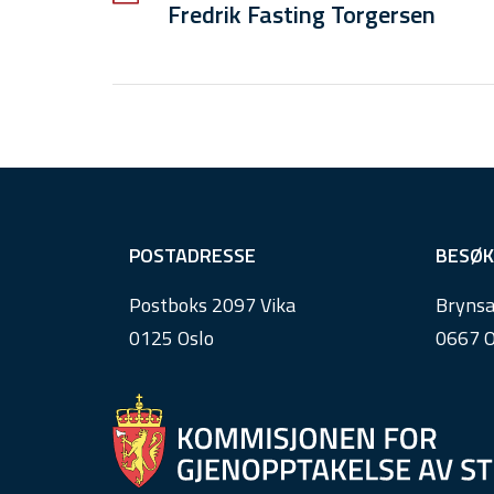
Fredrik Fasting Torgersen
F
POSTADRESSE
BESØK
o
Postboks 2097 Vika
Brynsa
o
0125 Oslo
0667 O
t
e
r