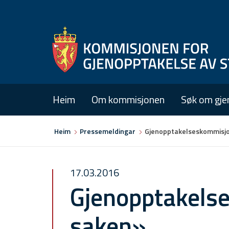
Heim
Om kommisjonen
Søk om gje
Du
Heim
Pressemeldingar
Gjenopptakelseskommisjo
er
her
17.03.2016
Gjenopptakelse
saken»