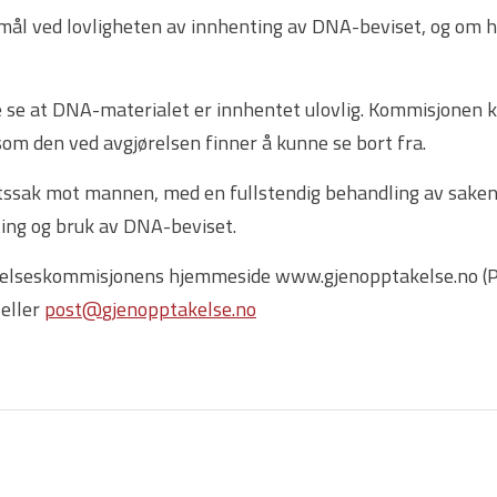
ål ved lovligheten av innhenting av DNA-beviset, og om h
e se at DNA-materialet er innhentet ulovlig. Kommisjonen ka
om den ved avgjørelsen finner å kunne se bort fra.
tssak mot mannen, med en fullstendig behandling av saken.
ing og bruk av DNA-beviset.
akelseskommisjonens hjemmeside www.gjenopptakelse.no (Pre
eller
post@
gjenopptakelse.
no