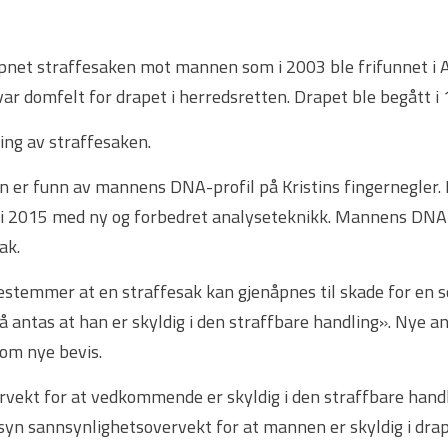
net straffesaken mot mannen som i 2003 ble frifunnet i 
var domfelt for drapet i herredsretten. Drapet ble begått i
ing av straffesaken.
r funn av mannens DNA-profil på Kristins fingernegler. Fu
 i 2015 med ny og forbedret analyseteknikk. Mannens DNA-pr
ak.
estemmer at en straffesak kan gjenåpnes til skade for en s
 antas at han er skyldig i den straffbare handling». Nye an
om nye bevis.
rvekt for at vedkommende er skyldig i den straffbare hand
syn sannsynlighetsovervekt for at mannen er skyldig i drap