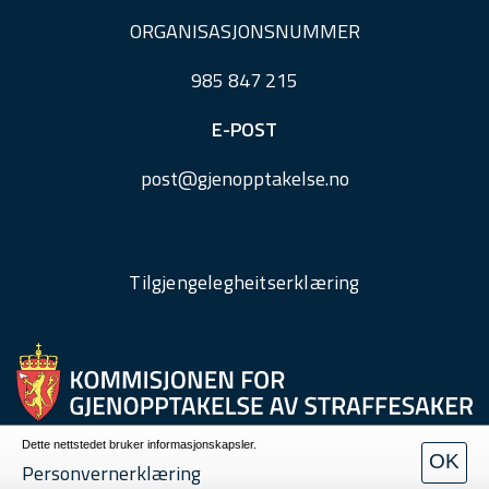
ORGANISASJONSNUMMER
985 847 215
E-POST
post@
gjenopptakelse.
no
Tilgjengelegheitserklæring
Dette nettstedet bruker informasjonskapsler.
OK
Personvern
Personvernerklæring