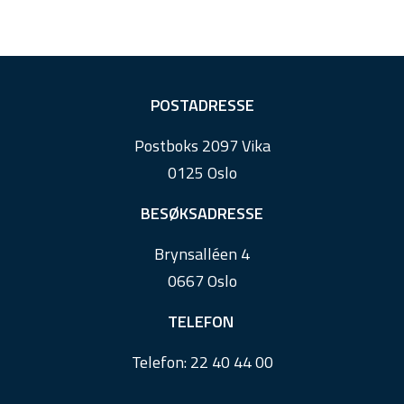
F
POSTADRESSE
o
Postboks 2097 Vika
o
0125 Oslo
t
e
BESØKSADRESSE
r
Brynsalléen 4
0667 Oslo
TELEFON
Telefon:
22 40 44 00