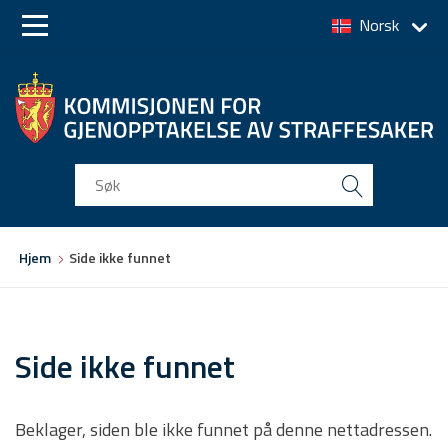
Norsk
Skip
Skip
to
to
main
main
navigation
content
Du
Hjem
Side ikke funnet
er
her
Side ikke funnet
Beklager, siden ble ikke funnet på denne nettadressen.