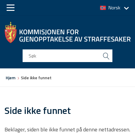
Norsk
Skip
Skip
to
to
main
main
navigation
content
Du
Hjem
Side ikke funnet
er
her
Side ikke funnet
Beklager, siden ble ikke funnet på denne nettadressen.