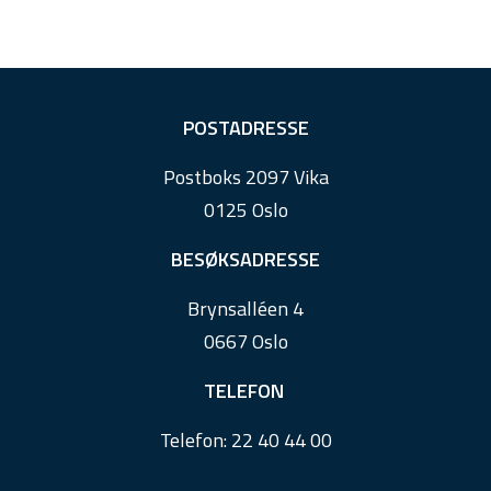
F
POSTADRESSE
o
Postboks 2097 Vika
o
0125 Oslo
t
e
BESØKSADRESSE
r
Brynsalléen 4
0667 Oslo
TELEFON
Telefon:
22 40 44 00