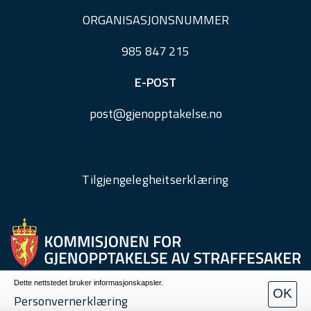
ORGANISASJONSNUMMER
985 847 215
E-POST
post@
gjenopptakelse.
no
Tilgjengelegheitserklæring
Dette nettstedet bruker informasjonskapsler.
OK
Personvern
Personvernerklæring