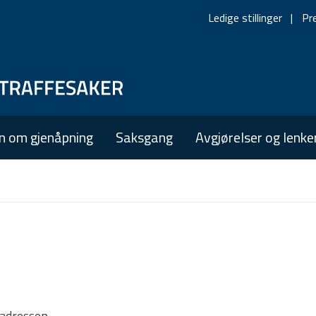
Ledige stillinger
Pr
Skip
Skip
to
to
main
main
n om gjenåpning
Saksgang
Avgjørelser og lenke
navigation
content
tadressen.