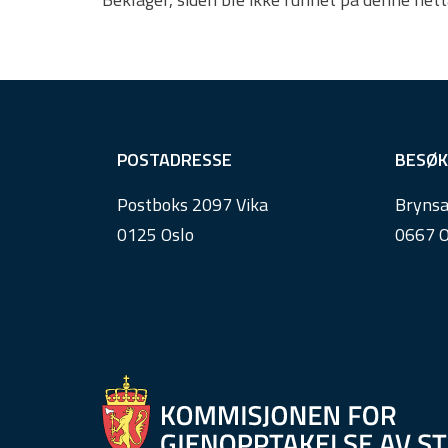
F
POSTADRESSE
BESØK
o
Postboks 2097 Vika
Brynsa
o
0125 Oslo
0667 O
t
e
r