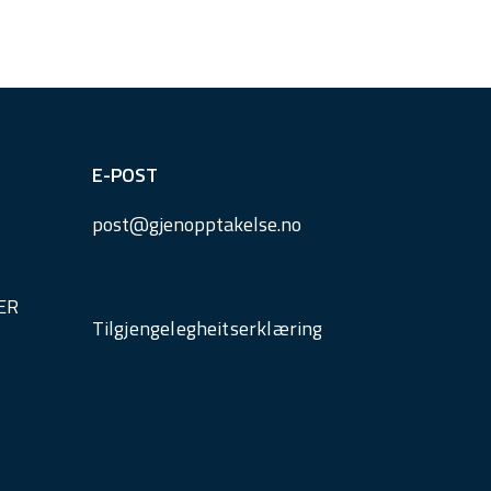
E-POST
post@
gjenopptakelse.
no
ER
Tilgjengelegheitserklæring