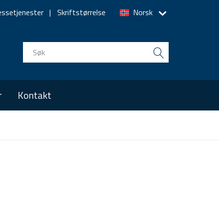
essetjenester
Skriftstørrelse
Norsk
r
Kontakt