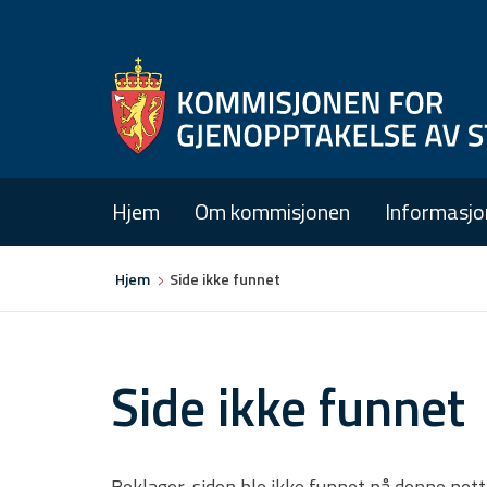
Hjem
Om kommisjonen
Informasjo
Du
Hjem
Side ikke funnet
er
her
Side ikke funnet
Beklager, siden ble ikke funnet på denne net