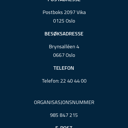
o
Postboks 2097 Vika
o
0125 Oslo
t
e
BESØKSADRESSE
r
Brynsalléen 4
0667 Oslo
TELEFON
Telefon:
22 40 44 00
ORGANISASJONSNUMMER
985 847 215
E-POST