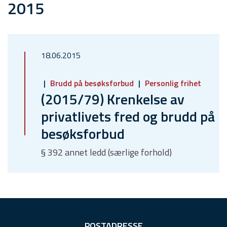
2015
18.06.2015
Brudd på besøksforbud
Personlig frihet
(2015/79) Krenkelse av
privatlivets fred og brudd på
besøksforbud
§ 392 annet ledd (særlige forhold)
F
POSTADRESSE