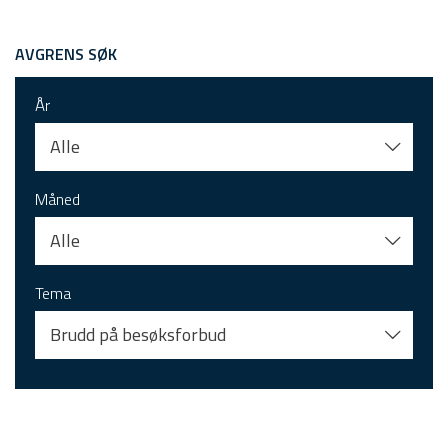
AVGRENS SØK
År
Alle
Måned
Alle
Tema
Brudd på besøksforbud