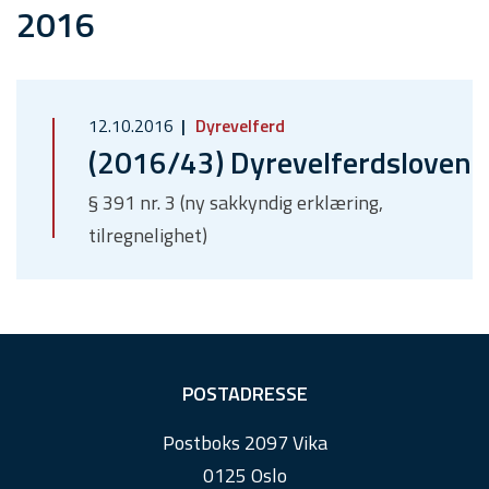
2016
12.10.2016
Dyrevelferd
(2016/43) Dyrevelferdsloven
§ 391 nr. 3 (ny sakkyndig erklæring,
tilregnelighet)
F
POSTADRESSE
o
Postboks 2097 Vika
o
0125 Oslo