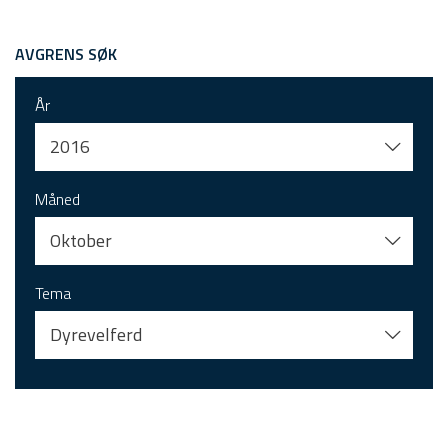
AVGRENS SØK
År
2016
Måned
Oktober
Tema
Dyrevelferd