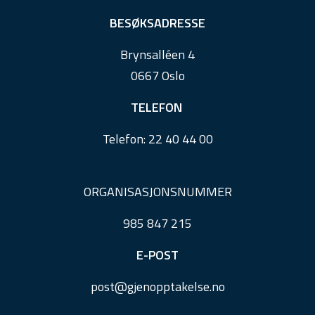
t
e
BESØKSADRESSE
r
Brynsalléen 4
0667 Oslo
TELEFON
Telefon:
22 40 44 00
ORGANISASJONSNUMMER
985 847 215
E-POST
post@
gjenopptakelse.
no