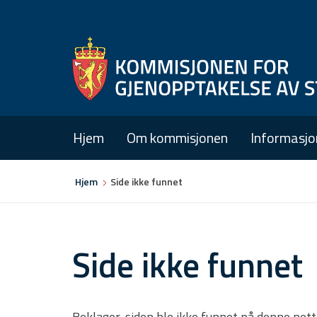
Hjem
Om kommisjonen
Informasjo
Du
Hjem
Side ikke funnet
er
her
Side ikke funnet
Beklager, siden ble ikke funnet på denne net