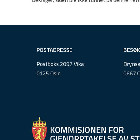
F
POSTADRESSE
BESØK
o
Postboks 2097 Vika
Brynsa
o
0125 Oslo
0667 O
t
e
r