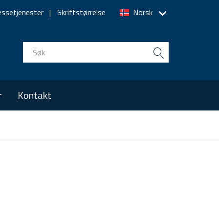
essetjenester
Skriftstørrelse
Norsk
r
Kontakt