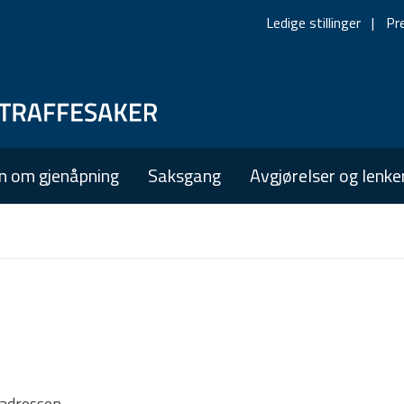
Ledige stillinger
Pr
Skip
Skip
to
to
main
main
n om gjenåpning
Saksgang
Avgjørelser og lenke
navigation
content
tadressen.