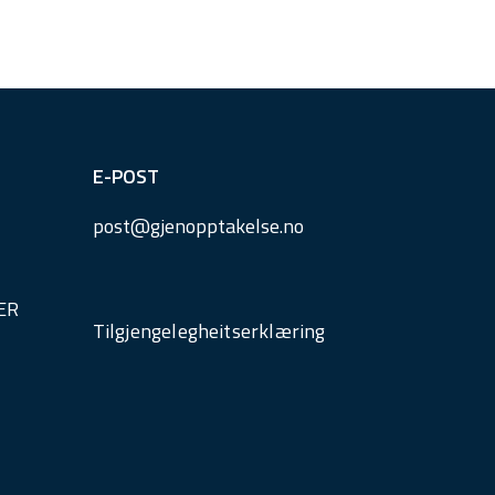
E-POST
post@
gjenopptakelse.
no
ER
Tilgjengelegheitserklæring