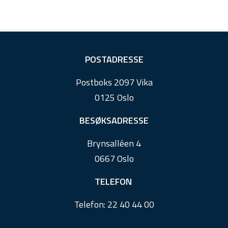
F
POSTADRESSE
o
Postboks 2097 Vika
o
0125 Oslo
t
e
BESØKSADRESSE
r
Brynsalléen 4
0667 Oslo
TELEFON
Telefon:
22 40 44 00