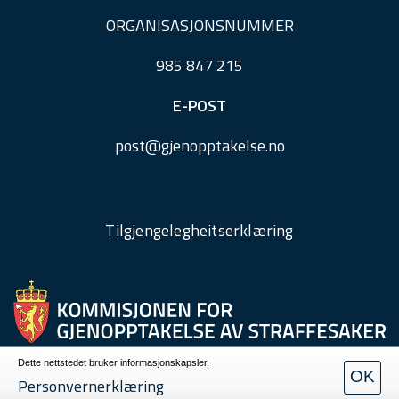
ORGANISASJONSNUMMER
985 847 215
E-POST
post@
gjenopptakelse.
no
Tilgjengelegheitserklæring
Dette nettstedet bruker informasjonskapsler.
OK
Personvern
Personvernerklæring