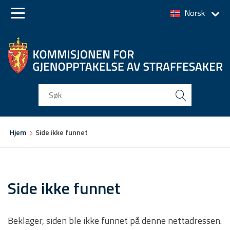
Norsk
Skip
Skip
to
to
main
main
navigation
content
Du
Hjem
Side ikke funnet
er
her
Side ikke funnet
Beklager, siden ble ikke funnet på denne nettadressen.