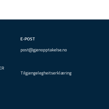
E-POST
post@
gjenopptakelse.
no
ER
Tilgjengelegheitserklæring