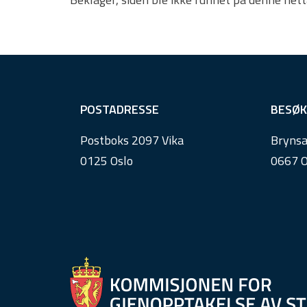
F
POSTADRESSE
BESØK
o
Postboks 2097 Vika
Brynsa
o
0125 Oslo
0667 O
t
e
r