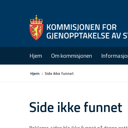
Hjem
Om kommisjonen
Informasjo
Du
Hjem
Side ikke funnet
er
her
Side ikke funnet
Beklager, siden ble ikke funnet på denne net