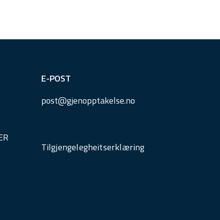
E-POST
post@
gjenopptakelse.
no
ER
Tilgjengelegheitserklæring