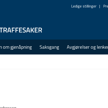
Ledige stillinger
Pr
Skip
Skip
to
to
main
main
n om gjenåpning
Saksgang
Avgjørelser og lenke
navigation
content
tadressen.