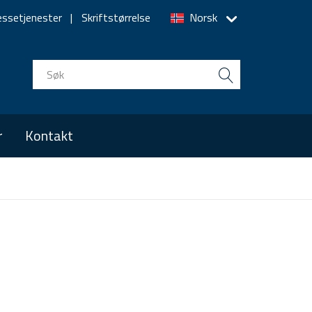
essetjenester
Skriftstørrelse
Norsk
r
Kontakt