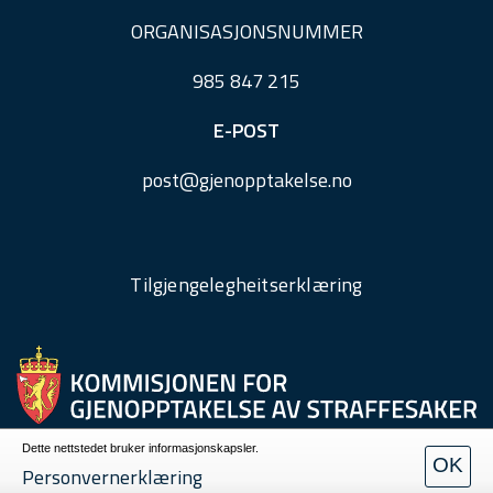
ORGANISASJONSNUMMER
985 847 215
E-POST
post@
gjenopptakelse.
no
Tilgjengelegheitserklæring
Dette nettstedet bruker informasjonskapsler.
OK
Personvern
Personvernerklæring