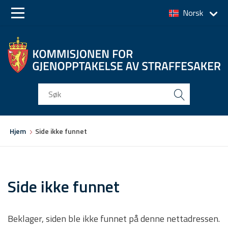
Norsk
Skip
Skip
to
to
main
main
navigation
content
Du
Hjem
Side ikke funnet
er
her
Side ikke funnet
Beklager, siden ble ikke funnet på denne nettadressen.