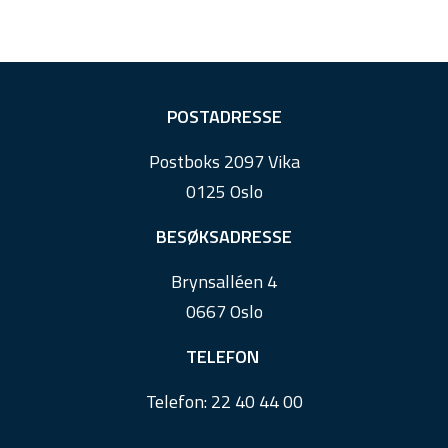
F
POSTADRESSE
o
Postboks 2097 Vika
o
0125 Oslo
t
e
BESØKSADRESSE
r
Brynsalléen 4
0667 Oslo
TELEFON
Telefon:
22 40 44 00