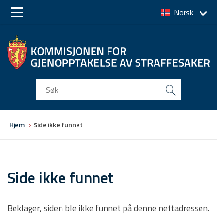
Norsk
Skip
Skip
to
to
main
main
navigation
content
Du
Hjem
Side ikke funnet
er
her
Side ikke funnet
Beklager, siden ble ikke funnet på denne nettadressen.