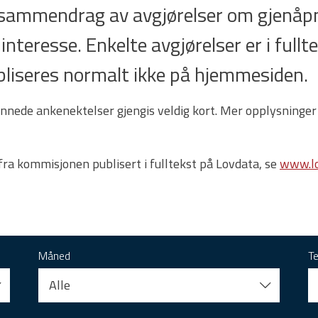
t sammendrag av avgjørelser om gjenåpn
 interesse. Enkelte avgjørelser er i full
 publiseres normalt ikke på hjemmesiden.
nnede ankenektelser gjengis veldig kort. Mer opplysninger
 fra kommisjonen publisert i fulltekst på Lovdata, se
www.lo
Måned
T
Alle