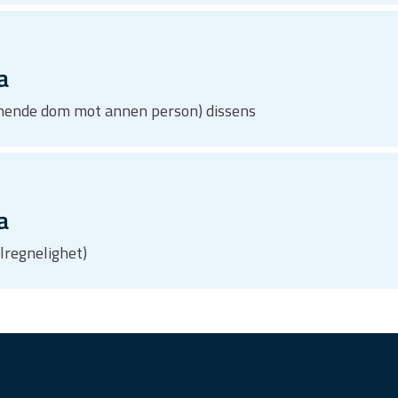
a
innende dom mot annen person) dissens
a
ilregnelighet)