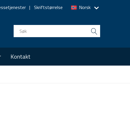
essetjenester
Skriftstørrelse
Norsk
r
Kontakt