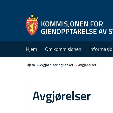
Hjem
Om kommisjonen
Informasjo
Du
Hjem
Avgjørelser og lenker
Avgjørelser
er
her
Avgjørelser