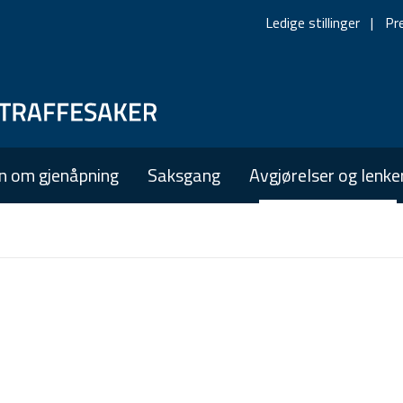
Ledige stillinger
Pr
Skip
Skip
to
to
main
main
n om gjenåpning
Saksgang
Avgjørelser og lenke
navigation
content