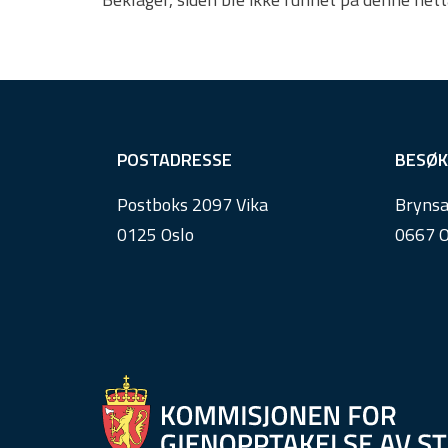
F
POSTADRESSE
BESØK
o
Postboks 2097 Vika
Brynsa
o
0125 Oslo
0667 O
t
e
r