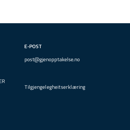
E-POST
post@
gjenopptakelse.
no
ER
Tilgjengelegheitserklæring