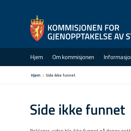
Hjem
Om kommisjonen
Informasjo
Du
Hjem
Side ikke funnet
er
her
Side ikke funnet
Beklager, siden ble ikke funnet på denne net