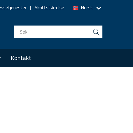
essetjenester
Skriftstørrelse
Norsk
r
Kontakt