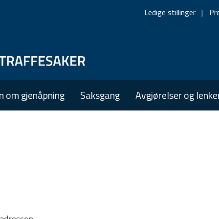
Ledige stillinger
Pr
Skip
Skip
to
to
main
main
n om gjenåpning
Saksgang
Avgjørelser og lenke
navigation
content
tadressen.