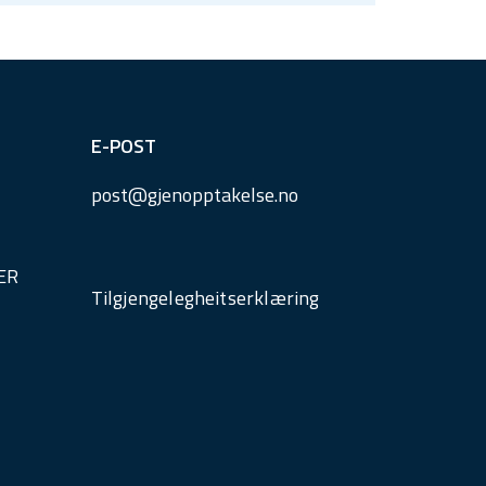
E-POST
post@
gjenopptakelse.
no
ER
Tilgjengelegheitserklæring