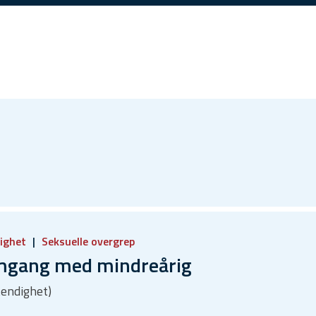
ighet
Seksuelle overgrep
omgang med mindreårig
tendighet)