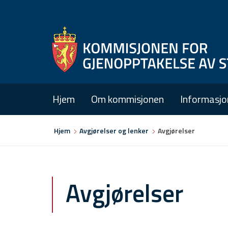
Hjem
Om kommisjonen
Informasjo
Du
Hjem
Avgjørelser og lenker
Avgjørelser
er
her
Avgjørelser