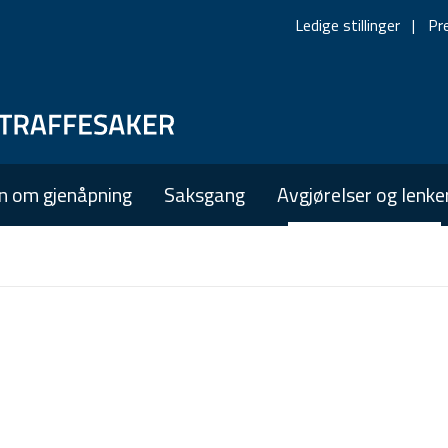
Ledige stillinger
Pr
Skip
Skip
to
to
main
main
n om gjenåpning
Saksgang
Avgjørelser og lenke
navigation
content