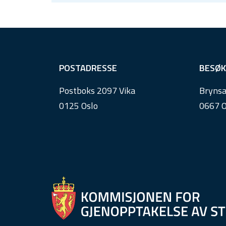
F
POSTADRESSE
BESØK
o
Postboks 2097 Vika
Brynsa
o
0125 Oslo
0667 O
t
e
r