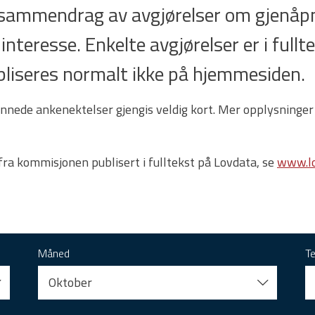
t sammendrag av avgjørelser om gjenåpn
 interesse. Enkelte avgjørelser er i full
 publiseres normalt ikke på hjemmesiden.
nnede ankenektelser gjengis veldig kort. Mer opplysninger
 fra kommisjonen publisert i fulltekst på Lovdata, se
www.lo
Måned
T
Oktober