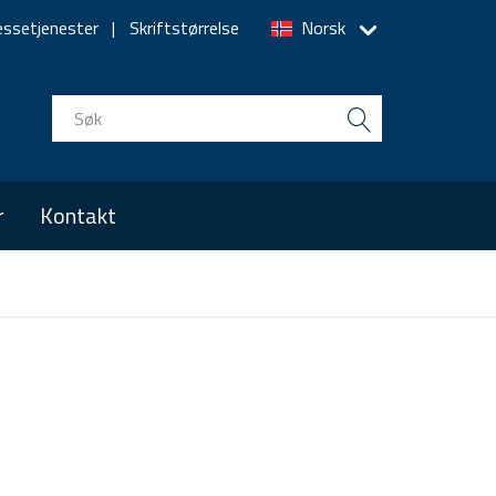
essetjenester
Skriftstørrelse
Norsk
r
Kontakt