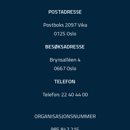
F
POSTADRESSE
o
Postboks 2097 Vika
o
0125 Oslo
t
e
BESØKSADRESSE
r
Brynsalléen 4
0667 Oslo
TELEFON
Telefon:
22 40 44 00
ORGANISASJONSNUMMER
985 847 215