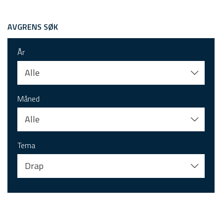
AVGRENS SØK
År
Alle
Måned
Alle
Tema
Drap