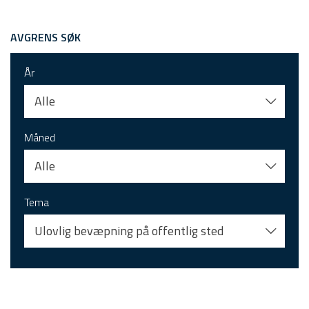
AVGRENS SØK
År
Alle
Måned
Alle
Tema
Ulovlig bevæpning på offentlig sted