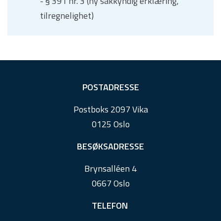
- § 391 nr. 3 (ny sakkyndig erklæring,
tilregnelighet)
F
POSTADRESSE
o
Postboks 2097 Vika
o
0125 Oslo
t
e
BESØKSADRESSE
r
Brynsalléen 4
0667 Oslo
TELEFON