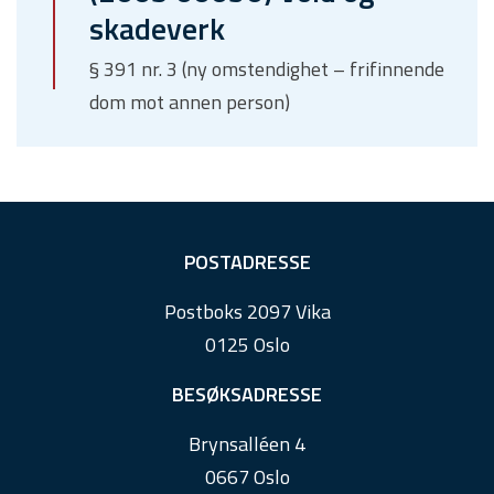
skadeverk
§ 391 nr. 3 (ny omstendighet – frifinnende
dom mot annen person)
F
POSTADRESSE
o
Postboks 2097 Vika
o
0125 Oslo
t
e
BESØKSADRESSE
r
Brynsalléen 4
0667 Oslo