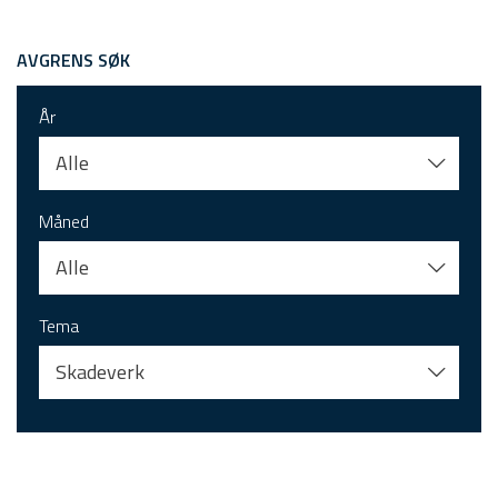
AVGRENS SØK
År
Alle
Måned
Alle
Tema
Skadeverk