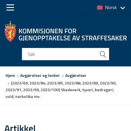
Norsk
Skip
Skip
to
to
main
main
navigation
content
Du
Hjem
Avgjørelser og lenker
Avgjørelser
er
(2023/69, 2023/84, 2023/85, 2023/88, 2023/89, 2023/90,
her
2023/91, 2023/99, 2023/100) Skadeverk, tyveri, bedrageri,
vold, narkotika mv.
Artikkel