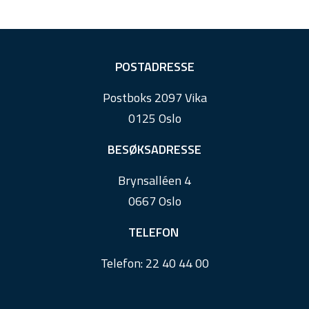
F
POSTADRESSE
o
Postboks 2097 Vika
o
0125 Oslo
t
e
BESØKSADRESSE
r
Brynsalléen 4
0667 Oslo
TELEFON
Telefon:
22 40 44 00