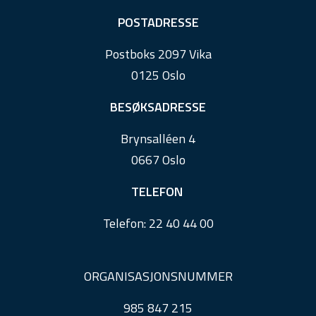
F
POSTADRESSE
o
Postboks 2097 Vika
o
0125 Oslo
t
e
BESØKSADRESSE
r
Brynsalléen 4
0667 Oslo
TELEFON
Telefon:
22 40 44 00
ORGANISASJONSNUMMER
985 847 215