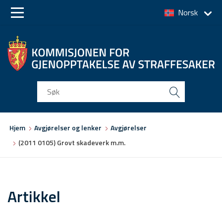
Norsk
Skip
Skip
to
to
main
main
navigation
content
Du
Hjem
Avgjørelser og lenker
Avgjørelser
er
(2011 0105) Grovt skadeverk m.m.
her
Artikkel