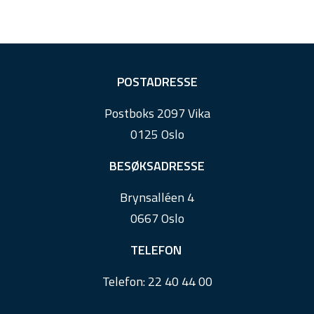
F
POSTADRESSE
o
Postboks 2097 Vika
o
0125 Oslo
t
e
BESØKSADRESSE
r
Brynsalléen 4
0667 Oslo
TELEFON
Telefon:
22 40 44 00