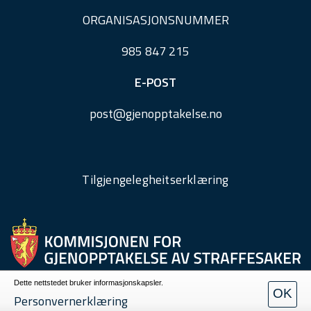
ORGANISASJONSNUMMER
985 847 215
E-POST
post@
gjenopptakelse.
no
Tilgjengelegheitserklæring
Dette nettstedet bruker informasjonskapsler.
OK
Personvern
Personvernerklæring