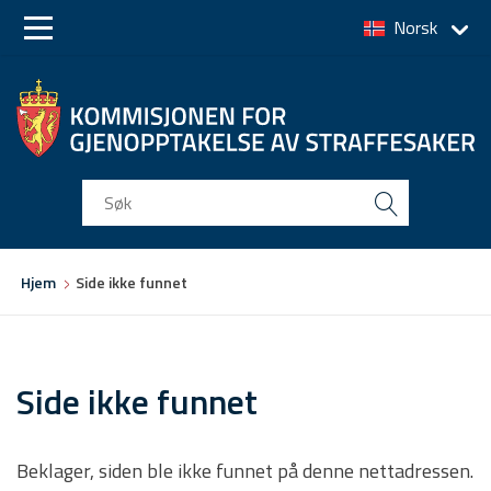
Norsk
Skip
Skip
to
to
main
main
navigation
content
Du
Hjem
Side ikke funnet
er
her
Side ikke funnet
Beklager, siden ble ikke funnet på denne nettadressen.