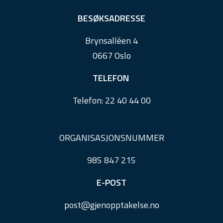
t
e
BESØKSADRESSE
r
Brynsalléen 4
0667 Oslo
TELEFON
Telefon:
22 40 44 00
ORGANISASJONSNUMMER
985 847 215
E-POST
post@
gjenopptakelse.
no