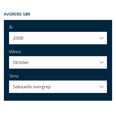
AVGRENS SØK
År
2008
Måned
Oktober
Tema
Seksuelle overgrep