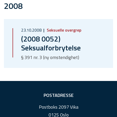
2008
23.10.2008
Seksuelle overgrep
(2008 0052)
Seksualforbrytelse
§ 391 nr. 3 (ny omstendighet)
F
POSTADRESSE
o
Postboks 2097 Vika
o
0125 Oslo