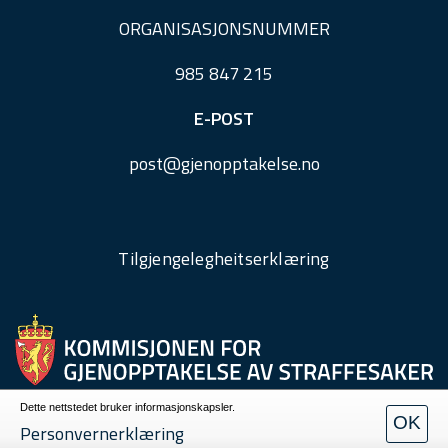
ORGANISASJONSNUMMER
985 847 215
E-POST
post@
gjenopptakelse.
no
Tilgjengelegheitserklæring
Dette nettstedet bruker informasjonskapsler.
OK
Personvern
Personvernerklæring