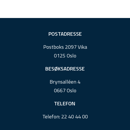
F
POSTADRESSE
o
Postboks 2097 Vika
o
0125 Oslo
t
e
BESØKSADRESSE
r
Brynsalléen 4
0667 Oslo
TELEFON
Telefon:
22 40 44 00