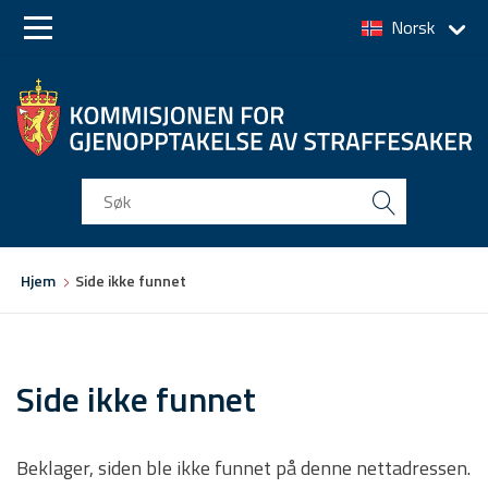
Norsk
Skip
Skip
to
to
main
main
navigation
content
Du
Hjem
Side ikke funnet
er
her
Side ikke funnet
Beklager, siden ble ikke funnet på denne nettadressen.