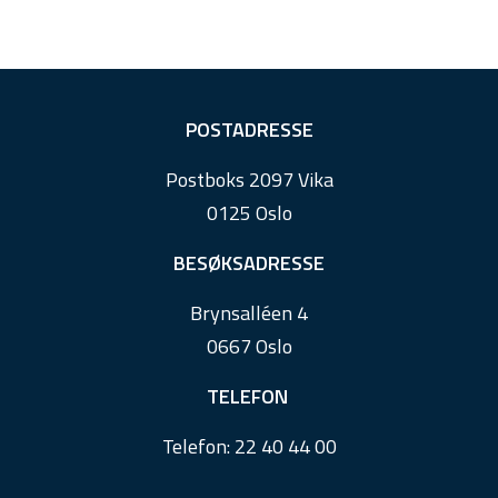
F
POSTADRESSE
o
Postboks 2097 Vika
o
0125 Oslo
t
e
BESØKSADRESSE
r
Brynsalléen 4
0667 Oslo
TELEFON
Telefon:
22 40 44 00