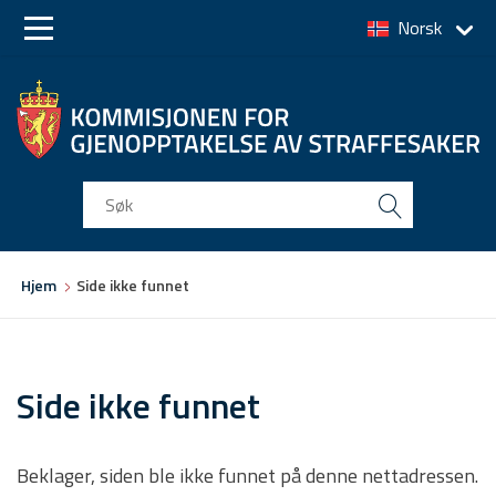
Norsk
Skip
Skip
to
to
main
main
navigation
content
Du
Hjem
Side ikke funnet
er
her
Side ikke funnet
Beklager, siden ble ikke funnet på denne nettadressen.