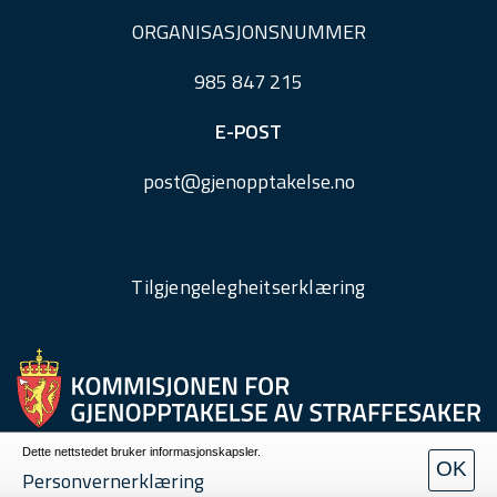
ORGANISASJONSNUMMER
985 847 215
E-POST
post@
gjenopptakelse.
no
Tilgjengelegheitserklæring
Dette nettstedet bruker informasjonskapsler.
OK
Personvern
Personvernerklæring