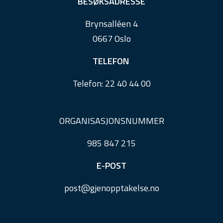
e
BESØKSADRESSE
r
Brynsalléen 4
0667 Oslo
TELEFON
Telefon:
22 40 44 00
ORGANISASJONSNUMMER
985 847 215
E-POST
post@
gjenopptakelse.
no