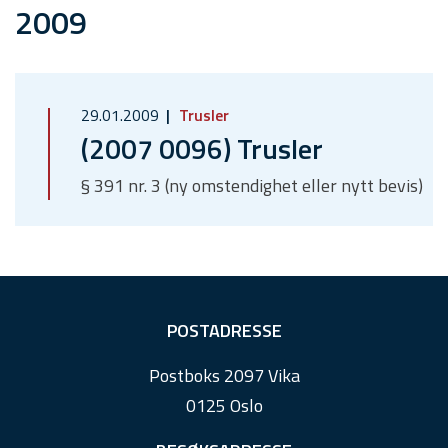
2009
29.01.2009
Trusler
(2007 0096) Trusler
§ 391 nr. 3 (ny omstendighet eller nytt bevis)
F
POSTADRESSE
o
Postboks 2097 Vika
o
0125 Oslo
t