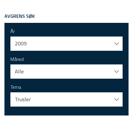
AVGRENS SØK
År
2009
Måned
Alle
Tema
Trusler