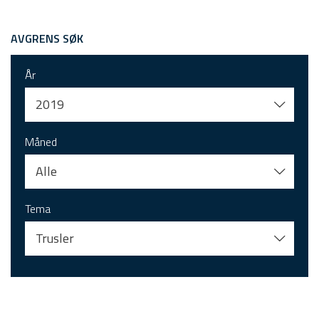
AVGRENS SØK
År
2019
Måned
Alle
Tema
Trusler