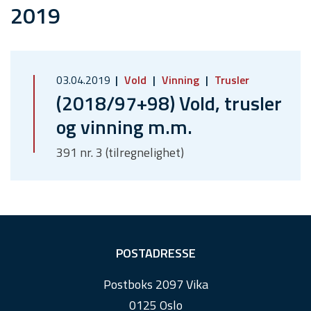
2019
03.04.2019
Vold
Vinning
Trusler
(2018/97+98) Vold, trusler
og vinning m.m.
391 nr. 3 (tilregnelighet)
F
POSTADRESSE
o
Postboks 2097 Vika
o
0125 Oslo