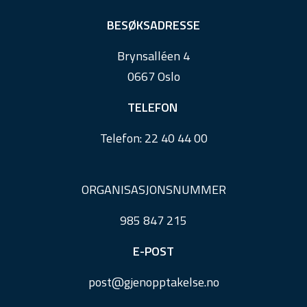
t
e
BESØKSADRESSE
r
Brynsalléen 4
0667 Oslo
TELEFON
Telefon:
22 40 44 00
ORGANISASJONSNUMMER
985 847 215
E-POST
post@
gjenopptakelse.
no