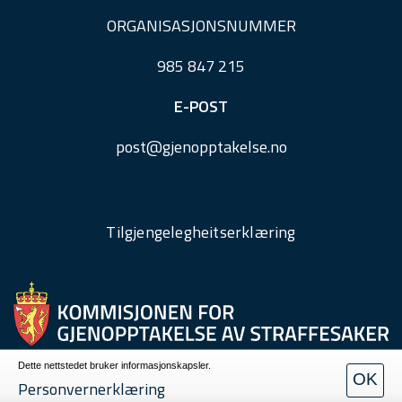
ORGANISASJONSNUMMER
985 847 215
E-POST
post@
gjenopptakelse.
no
Tilgjengelegheitserklæring
Dette nettstedet bruker informasjonskapsler.
OK
Personvern
Personvernerklæring