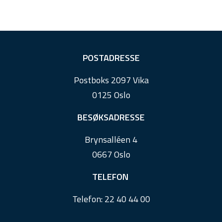
F
POSTADRESSE
o
Postboks 2097 Vika
o
0125 Oslo
t
e
BESØKSADRESSE
r
Brynsalléen 4
0667 Oslo
TELEFON
Telefon:
22 40 44 00