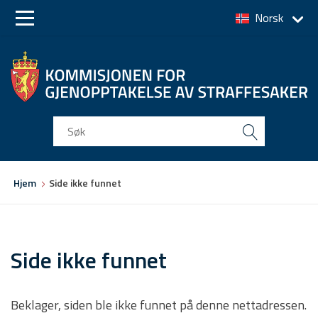
Norsk
Skip
Skip
to
to
main
main
navigation
content
Du
Hjem
Side ikke funnet
er
her
Side ikke funnet
Beklager, siden ble ikke funnet på denne nettadressen.