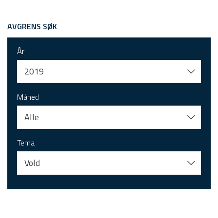
AVGRENS SØK
År
2019
Måned
Alle
Tema
Vold