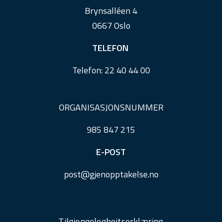
r
Brynsalléen 4
0667 Oslo
TELEFON
Telefon:
22 40 44 00
ORGANISASJONSNUMMER
985 847 215
E-POST
post@
gjenopptakelse.
no
Tilgjengelegheitserklæring