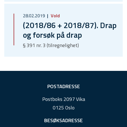
28.02.2019
Vold
(2018/86 + 2018/87). Drap
og forsøk på drap
§ 391 nr. 3 (tilregnelighet)
F
POSTADRESSE
o
Postboks 2097 Vika
o
0125 Oslo
t
e
BESØKSADRESSE