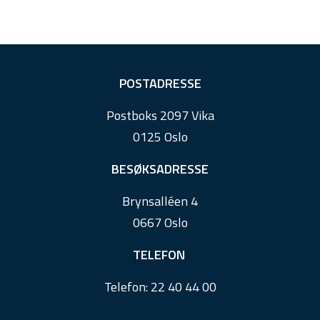
F
POSTADRESSE
o
Postboks 2097 Vika
o
0125 Oslo
t
e
BESØKSADRESSE
r
Brynsalléen 4
0667 Oslo
TELEFON
Telefon:
22 40 44 00