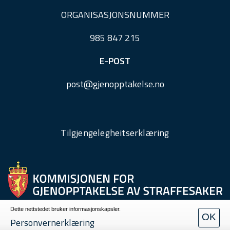
ORGANISASJONSNUMMER
985 847 215
E-POST
post@
gjenopptakelse.
no
Tilgjengelegheitserklæring
Dette nettstedet bruker informasjonskapsler.
OK
Personvern
Personvernerklæring