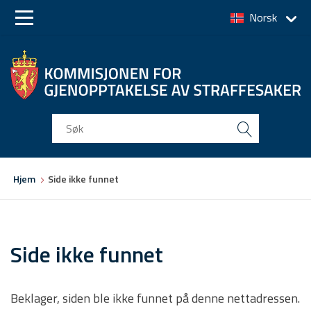
Norsk
Skip
Skip
to
to
main
main
navigation
content
Du
Hjem
Side ikke funnet
er
her
Side ikke funnet
Beklager, siden ble ikke funnet på denne nettadressen.