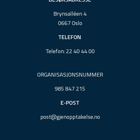
r
Brynsalléen 4
0667 Oslo
TELEFON
Telefon:
22 40 44 00
ORGANISASJONSNUMMER
985 847 215
E-POST
post@
gjenopptakelse.
no