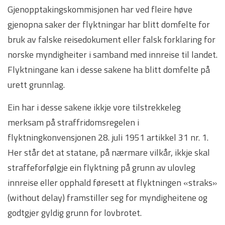
Gjenopptakingskommisjonen har ved fleire høve
gjenopna saker der flyktningar har blitt domfelte for
bruk av falske reisedokument eller falsk forklaring for
norske myndigheiter i samband med innreise til landet.
Flyktningane kan i desse sakene ha blitt domfelte på
urett grunnlag.
Ein har i desse sakene ikkje vore tilstrekkeleg
merksam på straffridomsregelen i
flyktningkonvensjonen 28. juli 1951 artikkel 31 nr. 1.
Her står det at statane, på nærmare vilkår, ikkje skal
straffeforfølgje ein flyktning på grunn av ulovleg
innreise eller opphald føresett at flyktningen «straks»
(without delay) framstiller seg for myndigheitene og
godtgjer gyldig grunn for lovbrotet.