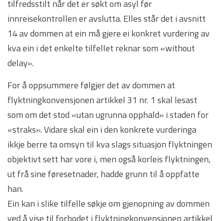
tilfredsstilt når det er søkt om asyl før
innreisekontrollen er avslutta. Elles står det i avsnitt
14 av dommen at ein må gjere ei konkret vurdering av
kva ein i det enkelte tilfellet reknar som «without
delay».
For å oppsummere følgjer det av dommen at
flyktningkonvensjonen artikkel 31 nr. 1 skal lesast
som om det stod «utan ugrunna opphald» i staden for
«straks». Vidare skal ein i den konkrete vurderinga
ikkje berre ta omsyn til kva slags situasjon flyktningen
objektivt sett har vore i, men også korleis flyktningen,
ut frå sine føresetnader, hadde grunn til å oppfatte
han.
Ein kan i slike tilfelle søkje om gjenopning av dommen
ved å vise til forbodet i flyktningkonvensjonen artikkel