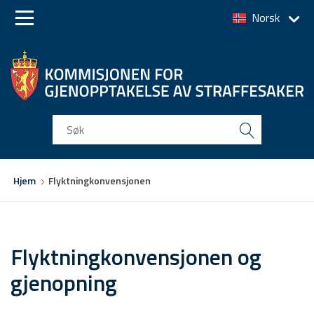
Norsk
Skip
Skip
to
to
main
main
navigation
content
Du
Hjem
Flyktningkonvensjonen
er
her
Flyktningkonvensjonen og
gjenopning