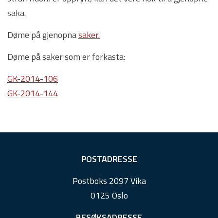
saka.
Døme på gjenopna
saker.
Døme på saker som er forkasta:
GK-2014-106
GK-2014-144
F
POSTADRESSE
o
Postboks 2097 Vika
o
0125 Oslo
t
e
BESØKSADRESSE