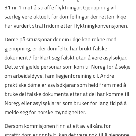
31 nr. 1 mot å straffe flyktningar. Gjenopning vil
særleg vere aktuelt for domfellingar der retten ikkje
har vurdert straffridom etter flyktningkonvensjonen.
Døme på situasjonar der ein ikkje kan rekne med
gjenopning, er der domfelte har brukt falske
dokument / forklart seg falskt utan å vere asylsøkjar.
Dette vil gjelde personar som kom til Noreg for å søkje
om arbeidsløyve, familiegjenforeining o.l. Andre
praktiske døme er asylsøkjarar som held fram med å
bruke dei falske dokumenta etter at dei har komme til
Noreg, eller asylsøkjarar som bruker for lang tid på å
melde seg for norske myndigheiter.
Dersom kommisjonen finn at eit av vilkåra for
straffridom er oppfylt, kan det vere nok til å gjenopne