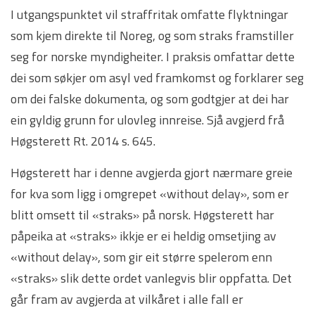
I utgangspunktet vil straffritak omfatte flyktningar
som kjem direkte til Noreg, og som straks framstiller
seg for norske myndigheiter. I praksis omfattar dette
dei som søkjer om asyl ved framkomst og forklarer seg
om dei falske dokumenta, og som godtgjer at dei har
ein gyldig grunn for ulovleg innreise. Sjå avgjerd frå
Høgsterett Rt. 2014 s. 645.
Høgsterett har i denne avgjerda gjort nærmare greie
for kva som ligg i omgrepet «without delay», som er
blitt omsett til «straks» på norsk. Høgsterett har
påpeika at «straks» ikkje er ei heldig omsetjing av
«without delay», som gir eit større spelerom enn
«straks» slik dette ordet vanlegvis blir oppfatta. Det
går fram av avgjerda at vilkåret i alle fall er