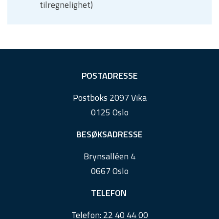
tilregnelighet)
F
POSTADRESSE
o
Postboks 2097 Vika
o
0125 Oslo
t
e
BESØKSADRESSE
r
Brynsalléen 4
0667 Oslo
TELEFON
Telefon:
22 40 44 00