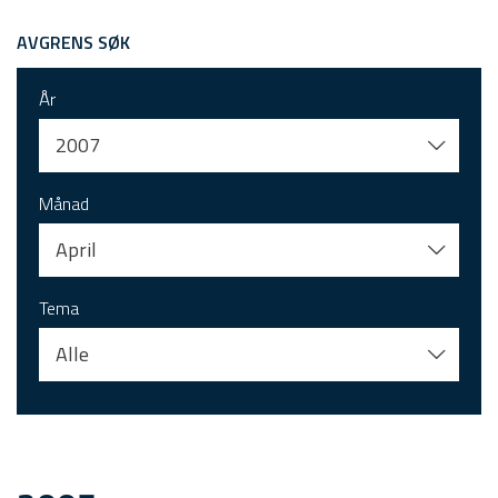
AVGRENS SØK
År
2007
Månad
April
Tema
Alle