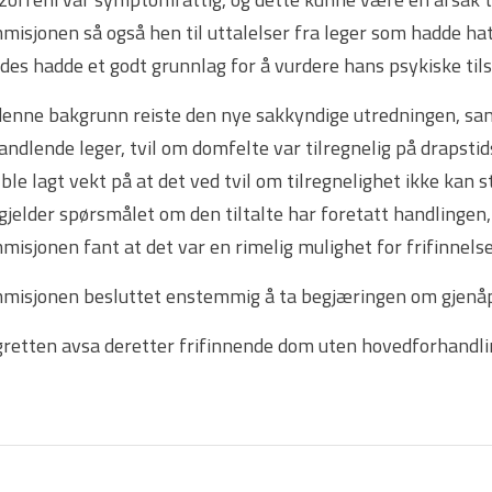
isjonen så også hen til uttalelser fra leger som hadde hatt
des hadde et godt grunnlag for å vurdere hans psykiske tils
denne bakgrunn reiste den nye sakkyndige utredningen, s
ndlende leger, tvil om domfelte var tilregnelig på drapstid
ble lagt vekt på at det ved tvil om tilregnelighet ikke kan 
gjelder spørsmålet om den tiltalte har foretatt handlingen, j
isjonen fant at det var en rimelig mulighet for frifinnelse,
misjonen besluttet enstemmig å ta begjæringen om gjenåpn
gretten avsa deretter frifinnende dom uten hovedforhandli