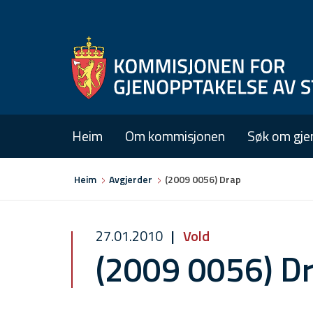
Heim
Om kommisjonen
Søk om gje
Du
Heim
Avgjerder
(2009 0056) Drap
er
her
27.01.2010
Vold
(2009 0056) D