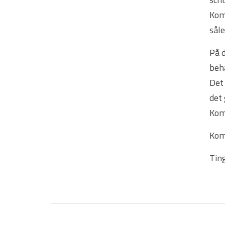
Komm
såle
På 
beha
Det 
det 
Komm
Kom
Tin