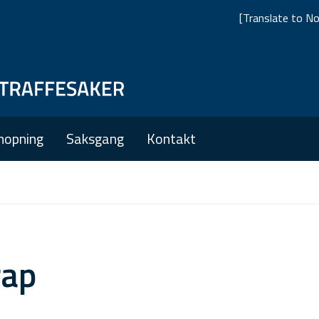
[Translate to No
Skip
Skip
to
to
main
main
nopning
Saksgang
Kontakt
navigation
content
rap