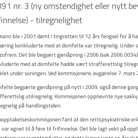
391 nr. 3 (ny omstendighet eller nytt bevi
finnelse) - tilregnelighet
ann ble i 2001 dømt i tingretten til 12 års fengsel for å ha 
læring konkluderte med at domfelte var tilregnelig. Under 
izofreni. Det ble begjært gjenåpning i 2006 (sak 2006 00
luderte med at domfelte hadde vært strafferettslig tilregn
iklet under soningen. Ved kommisjonens avgjørelse 7. mars
felte begjærte gjenåpning på nytt i 2009, også denne gan
afferettslig utilregnelig. Kommisjonen oppnevnte nye sakk
regnelig på handlingstiden.
nopptakelseskommisjonen fant at den rettspsykiatriske er
var egnet til å føre til frifinnelse. Det ble lagt vekt på o
zofreni var symptomfattig, og dette kunne være en årsak ti