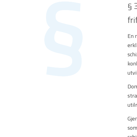
§ 
fri
En m
erk
sch
konk
utv
Dom
str
util
Gje
som 
schi