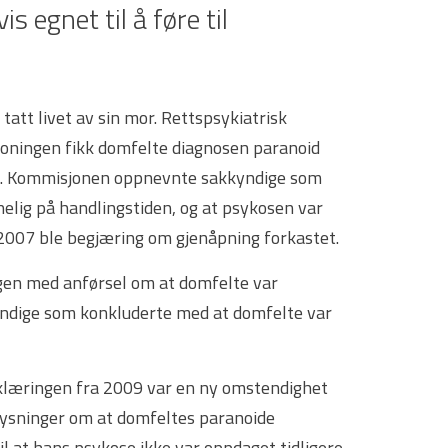
s egnet til å føre til
tatt livet av sin mor. Rettspsykiatrisk
soningen fikk domfelte diagnosen paranoid
34). Kommisjonen oppnevnte sakkyndige som
elig på handlingstiden, og at psykosen var
 2007 ble begjæring om gjenåpning forkastet.
gen med anførsel om at domfelte var
yndige som konkluderte med at domfelte var
klæringen fra 2009 var en ny omstendighet
pplysninger om at domfeltes paranoide
l at hans psykose ikke var oppdaget tidligere.