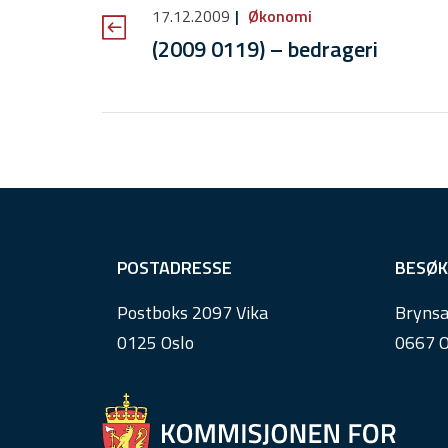
17.12.2009
Økonomi
(2009 0119) – bedrageri
F
POSTADRESSE
BESØK
o
Postboks 2097 Vika
Brynsa
o
0125 Oslo
0667 O
t
e