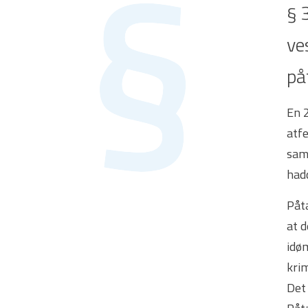
§ 
ve
på
En 
atfe
samf
had
Påt
at 
idø
kri
Det 