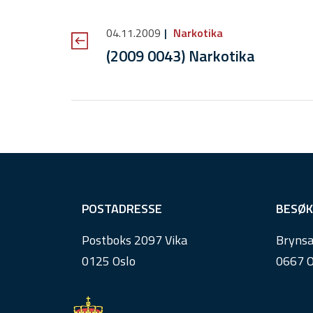
04.11.2009
Narkotika
(2009 0043) Narkotika
F
POSTADRESSE
BESØK
o
Postboks 2097 Vika
Brynsa
o
0125 Oslo
0667 O
t
e