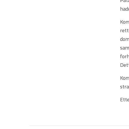
Påta
hadd
Komm
rett
dom
samf
forh
Dett
Kom
str
Ette