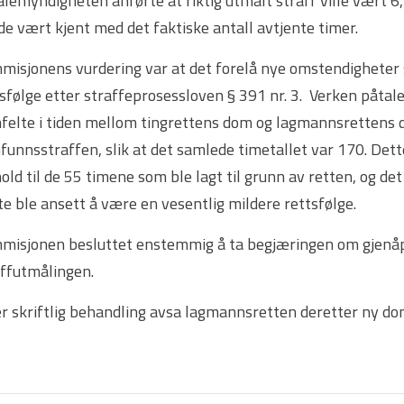
lemyndigheten anførte at riktig utmålt straff ville vært 6
e vært kjent med det faktiske antall avtjente timer.
isjonens vurdering var at det forelå nye omstendigheter s
sfølge etter straffeprosessloven § 391 nr. 3. Verken påtal
felte i tiden mellom tingrettens dom og lagmannsrettens d
unnsstraffen, slik at det samlede timetallet var 170. Dette
old til de 55 timene som ble lagt til grunn av retten, og det 
e ble ansett å være en vesentlig mildere rettsfølge.
misjonen besluttet enstemmig å ta begjæringen om gjenåpnin
affutmålingen.
r skriftlig behandling avsa lagmannsretten deretter ny dom 