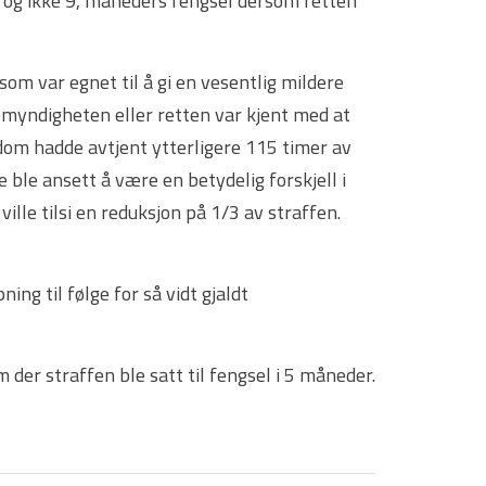
, og ikke 9, måneders fengsel dersom retten
om var egnet til å gi en vesentlig mildere
emyndigheten eller retten var kjent med at
om hadde avtjent ytterligere 115 timer av
 ble ansett å være en betydelig forskjell i
ville tilsi en reduksjon på 1/3 av straffen.
g til følge for så vidt gjaldt
der straffen ble satt til fengsel i 5 måneder.