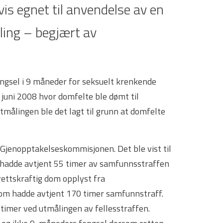
vis egnet til anvendelse av en
åling – begjært av
ngsel i 9 måneder for seksuelt krenkende
. juni 2008 hvor domfelte ble dømt til
tmålingen ble det lagt til grunn at domfelte
Gjenopptakelseskommisjonen. Det ble vist til
e hadde avtjent 55 timer av samfunnsstraffen
rettskraftig dom opplyst fra
om hadde avtjent 170 timer samfunnstraff.
e timer ved utmålingen av fellesstraffen.