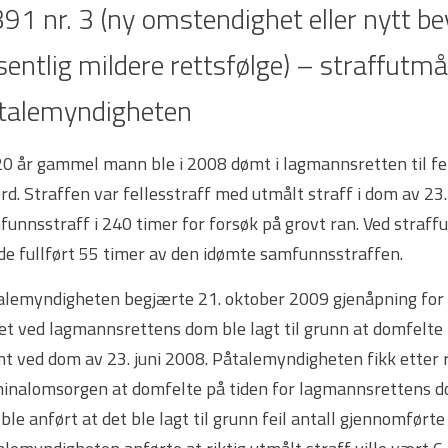
391 nr. 3 (ny omstendighet eller nytt be
sentlig mildere rettsfølge) – straffutm
talemyndigheten
20 år gammel mann ble i 2008 dømt i lagmannsretten til fe
rd. Straffen var fellesstraff med utmålt straff i dom av 23
unnsstraff i 240 timer for forsøk på grovt ran. Ved straffu
de fullført 55 timer av den idømte samfunnsstraffen.
alemyndigheten begjærte 21. oktober 2009 gjenåpning for 
det ved lagmannsrettens dom ble lagt til grunn at domfelt
mt ved dom av 23. juni 2008. Påtalemyndigheten fikk etter 
minalomsorgen at domfelte på tiden for lagmannsrettens d
ble anført at det ble lagt til grunn feil antall gjennomført