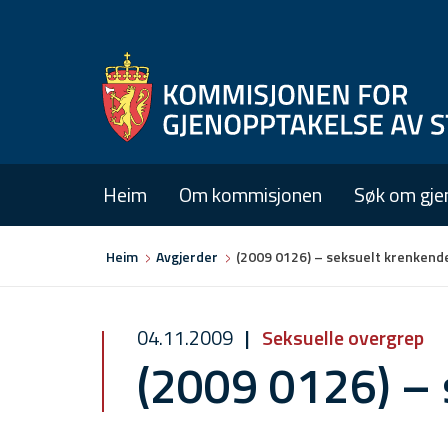
Heim
Om kommisjonen
Søk om gje
Du
Heim
Avgjerder
(2009 0126) – seksuelt krenkend
er
her
04.11.2009
Seksuelle overgrep
(2009 0126) – 