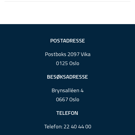
F
POSTADRESSE
o
Postboks 2097 Vika
o
0125 Oslo
t
e
BESØKSADRESSE
r
Brynsalléen 4
0667 Oslo
TELEFON
Telefon:
22 40 44 00