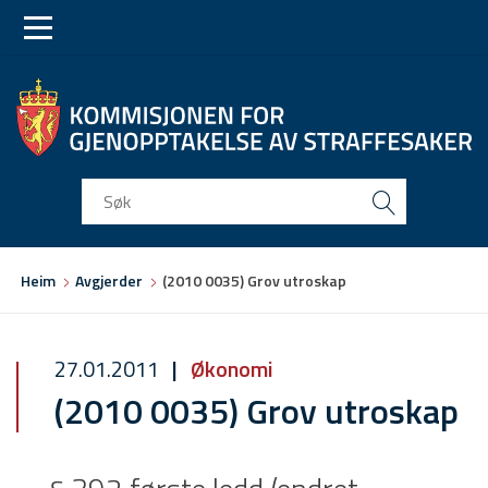
Skip
Skip
to
to
main
main
navigation
content
Du
Heim
Avgjerder
(2010 0035) Grov utroskap
er
her
27.01.2011
Økonomi
(2010 0035) Grov utroskap