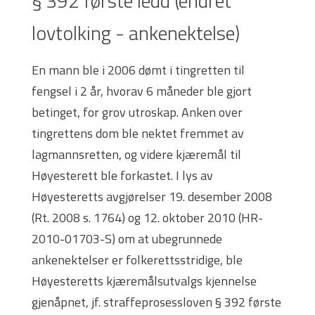
§ 392 første ledd (endret
lovtolking - ankenektelse)
En mann ble i 2006 dømt i tingretten til
fengsel i 2 år, hvorav 6 måneder ble gjort
betinget, for grov utroskap. Anken over
tingrettens dom ble nektet fremmet av
lagmannsretten, og videre kjæremål til
Høyesterett ble forkastet. I lys av
Høyesteretts avgjørelser 19. desember 2008
(Rt. 2008 s. 1764) og 12. oktober 2010 (HR-
2010-01703-S) om at ubegrunnede
ankenektelser er folkerettsstridige, ble
Høyesteretts kjæremålsutvalgs kjennelse
gjenåpnet, jf. straffeprosessloven § 392 første