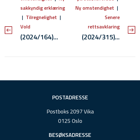
sakkyndig erklæring
Ny omstendighet
Tilregnelighet
Senere
Vold
rettsavklaring
(2024/164)...
(2024/315)...
F
POSTADRESSE
o
Postboks 2097 Vika
o
0125 Oslo
t
e
BESØKSADRESSE