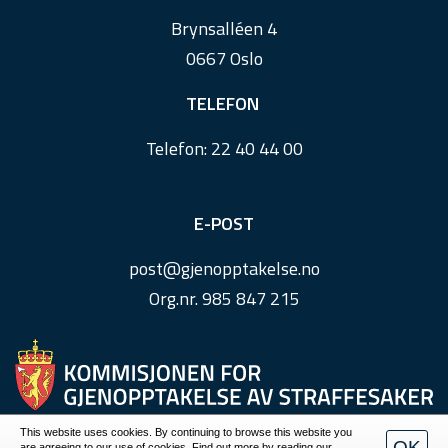
r
Brynsalléen 4
0667 Oslo
TELEFON
Telefon:
22 40 44 00
E-POST
post@
gjenopptakelse.
no
Org.nr. 985 847 215
This website uses cookies. By continuing to browse this website you
OK
are agreeing to our use of cookies. Find out more by reading our