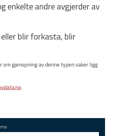
g enkelte andre avgjerder av
ller blir forkasta, blir
gar om gjenopning av denne typen saker ligg
vdata.no
.
ema