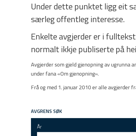
Under dette punktet ligg eit 
særleg offentleg interesse.
Enkelte avgjerder er i fulltekst.
normalt ikkje publiserte på he
Avgjerder som gjeld gjenopning av ugrunna ank
under fana «Om gjenopning».
Frå og med 1. januar 2010 er alle avgjerder f
AVGRENS SØK
År