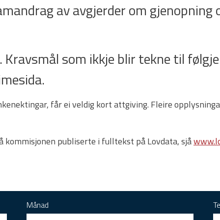
samandrag av avgjerder om gjenopning o
 Kravsmål som ikkje blir tekne til følgje e
imesida.
enektingar, får ei veldig kort attgiving. Fleire opplysnin
rå kommisjonen publiserte i fulltekst på Lovdata, sjå
www.lo
Månad
T