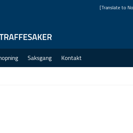
[Translate to No
Skip
Skip
to
to
main
main
nopning
Saksgang
Kontakt
navigation
content