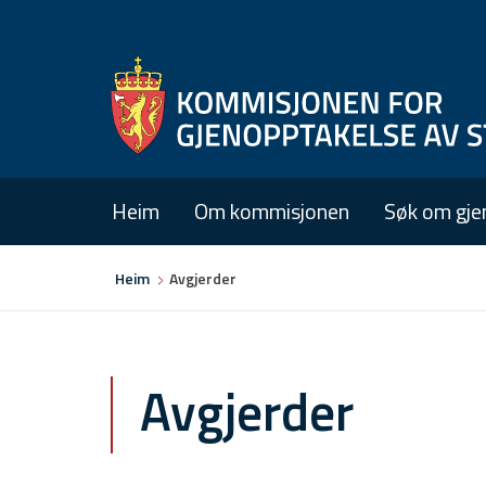
Heim
Om kommisjonen
Søk om gje
Du
Heim
Avgjerder
er
her
Avgjerder