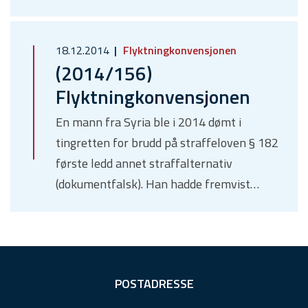
18.12.2014
Flyktningkonvensjonen
(2014/156)
Flyktningkonvensjonen
En mann fra Syria ble i 2014 dømt i
tingretten for brudd på straffeloven § 182
første ledd annet straffalternativ
(dokumentfalsk). Han hadde fremvist…
F
POSTADRESSE
o