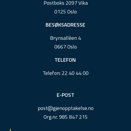
Postboks 2097 Vika
o
0125 Oslo
t
e
BESØKSADRESSE
r
Brynsalléen 4
0667 Oslo
TELEFON
Telefon:
22 40 44 00
E-POST
post@
gjenopptakelse.
no
Org.nr. 985 847 215