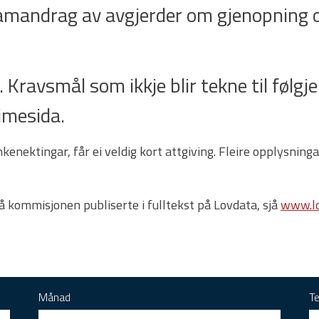
samandrag av avgjerder om gjenopning o
 Kravsmål som ikkje blir tekne til følgje e
imesida.
enektingar, får ei veldig kort attgiving. Fleire opplysnin
rå kommisjonen publiserte i fulltekst på Lovdata, sjå
www.lo
Månad
T