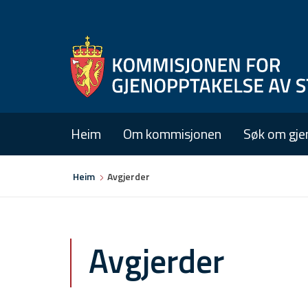
Heim
Om kommisjonen
Søk om gje
Du
Heim
Avgjerder
er
her
Avgjerder