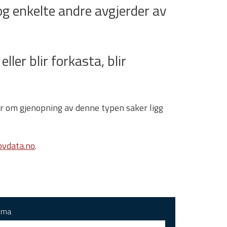
g enkelte andre avgjerder av
ller blir forkasta, blir
gar om gjenopning av denne typen saker ligg
vdata.no
.
ema