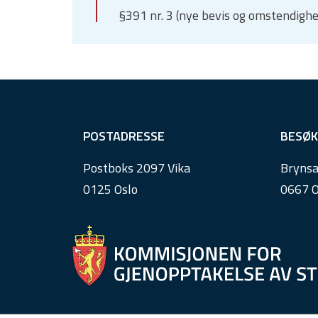
§391 nr. 3 (nye bevis og omstendighe
F
POSTADRESSE
BESØK
o
Postboks 2097 Vika
Brynsa
o
0125 Oslo
0667 O
t
e
r