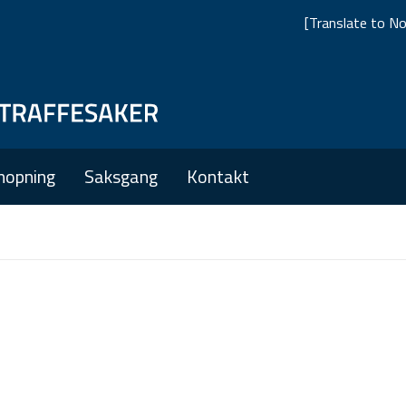
[Translate to No
Skip
Skip
to
to
main
main
nopning
Saksgang
Kontakt
navigation
content