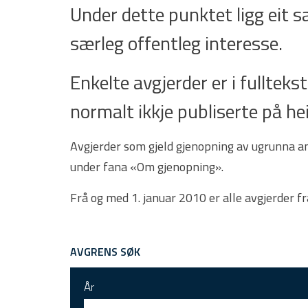
Under dette punktet ligg eit 
særleg offentleg interesse.
Enkelte avgjerder er i fulltekst.
normalt ikkje publiserte på he
Avgjerder som gjeld gjenopning av ugrunna ank
under fana «Om gjenopning».
Frå og med 1. januar 2010 er alle avgjerder f
AVGRENS SØK
År