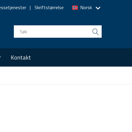
essetjenester
Skriftstørrelse
Norsk
r
Kontakt