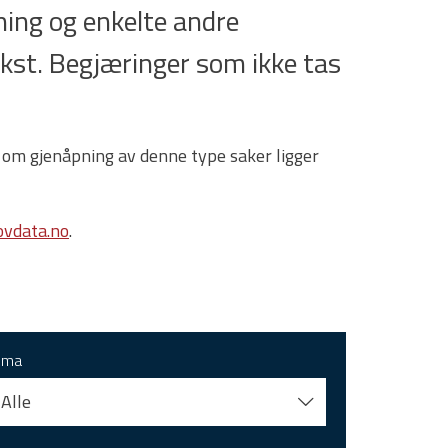
ing og enkelte andre
tekst. Begjæringer som ikke tas
 om gjenåpning av denne type saker ligger
vdata.no
.
ema
Alle