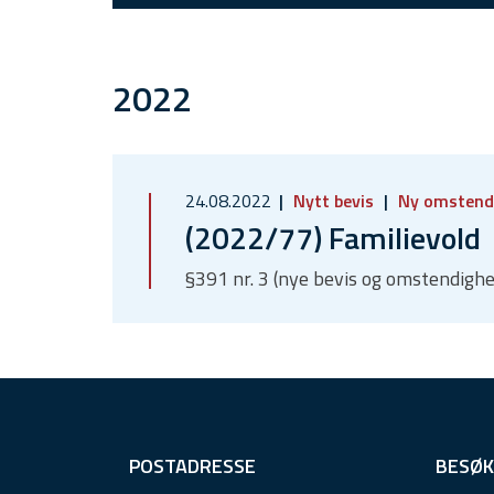
2022
24.08.2022
Nytt bevis
Ny omstend
(2022/77) Familievold
§391 nr. 3 (nye bevis og omstendighe
F
POSTADRESSE
BESØK
o