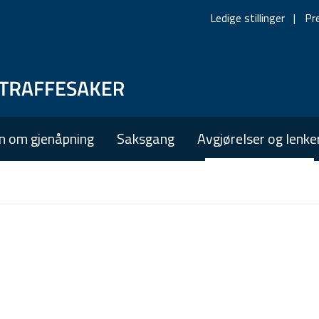
Ledige stillinger
Pr
Skip
Skip
to
to
main
main
n om gjenåpning
Saksgang
Avgjørelser og lenke
navigation
content