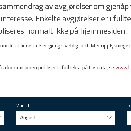
t sammendrag av avgjørelser om gjenåpn
 interesse. Enkelte avgjørelser er i full
 publiseres normalt ikke på hjemmesiden.
nnede ankenektelser gjengis veldig kort. Mer opplysninger
 fra kommisjonen publisert i fulltekst på Lovdata, se
www.lo
Måned
T
August