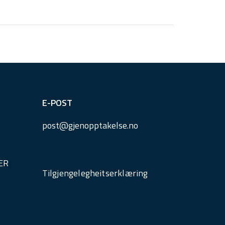
E-POST
post@
gjenopptakelse.
no
ER
Tilgjengelegheitserklæring