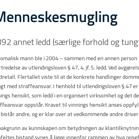
Menneskesmugling
392 annet ledd (særlige forhold og tung
somalisk mann ble i 2004 – sammen med en annen person -
tredelse av utlendingsloven § 47, 4. jf. 5. ledd. Ved avgjøre
retall. Flertallet viste til at de konkrete handlinger domme
gt med straffeansvar. I henhold til utlendingsloven § 47 e
ings hensikt, som ledd i en organisert virksomhet og det de
ffeansvar oppstår. Kravet til vinnings hensikt anses oppfy
 bistår andre, og er klar over at vedkommende andre driver
akgrunn av kunnskapen om betydningen av klantilknytning i
feltes bistand synes å ligge innenfor rammen av hva reise