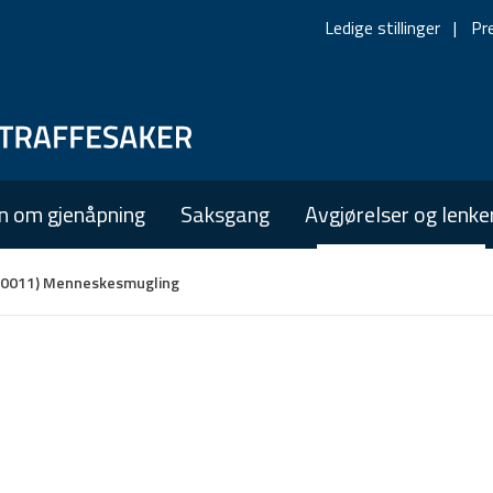
Ledige stillinger
Pr
Skip
Skip
to
to
main
main
n om gjenåpning
Saksgang
Avgjørelser og lenke
navigation
content
00011) Menneskesmugling