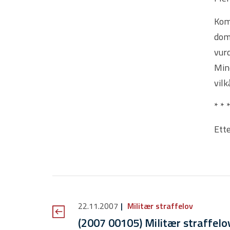
Komm
dom
vur
Mind
vilk
* * 
Ette
22.11.2007
Militær straffelov
(2007 00105) Militær straffelo