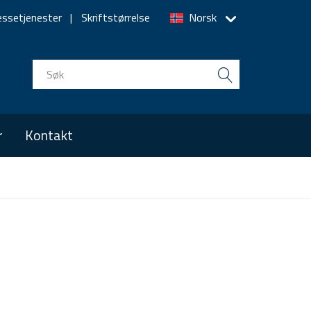
essetjenester
Skriftstørrelse
Norsk
r
Kontakt