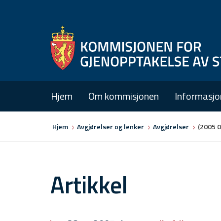
Hjem
Om kommisjonen
Informasjo
Du
Hjem
Avgjørelser og lenker
Avgjørelser
(2005 
er
her
Artikkel