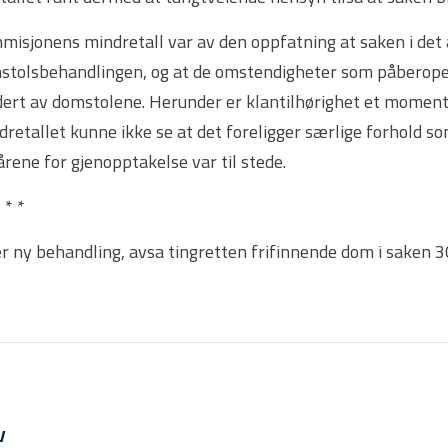
isjonens mindretall var av den oppfatning at saken i det a
stolsbehandlingen, og at de omstendigheter som påberope
dert av domstolene. Herunder er klantilhørighet et moment
retallet kunne ikke se at det foreligger særlige forhold som
årene for gjenopptakelse var til stede.
* * *
r ny behandling, avsa tingretten frifinnende dom i saken 30
v