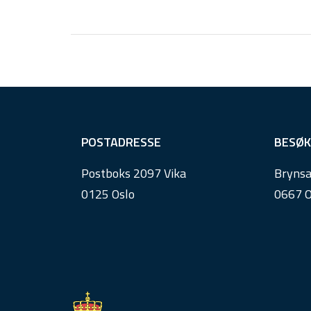
F
POSTADRESSE
BESØK
o
Postboks 2097 Vika
Brynsa
o
0125 Oslo
0667 O
t
e
r