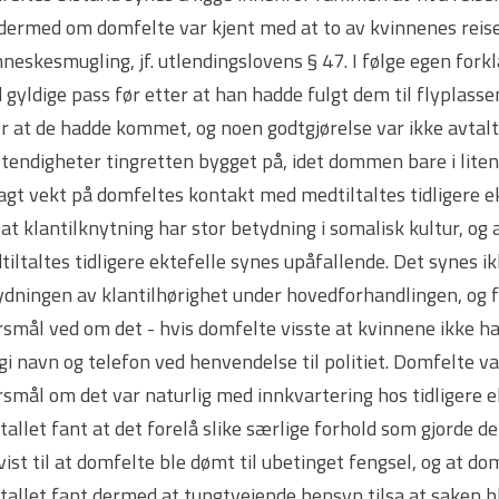
 dermed om domfelte var kjent med at to av kvinnenes reise
eskesmugling, jf. utlendingslovens § 47. I følge egen forkl
gyldige pass før etter at han hadde fulgt dem til flyplasse
r at de hadde kommet, og noen godtgjørelse var ikke avtalt. 
tendigheter tingretten bygget på, idet dommen bare i liten
lagt vekt på domfeltes kontakt med medtiltaltes tidligere 
 at klantilknytning har stor betydning i somalisk kultur, 
iltaltes tidligere ektefelle synes upåfallende. Det synes 
dningen av klantilhørighet under hovedforhandlingen, og fler
smål ved om det - hvis domfelte visste at kvinnene ikke had
i navn og telefon ved henvendelse til politiet. Domfelte var
smål om det var naturlig med innkvartering hos tidligere ekt
tallet fant at det forelå slike særlige forhold som gjorde de
vist til at domfelte ble dømt til ubetinget fengsel, og at do
tallet fant dermed at tungtveiende hensyn tilsa at saken b