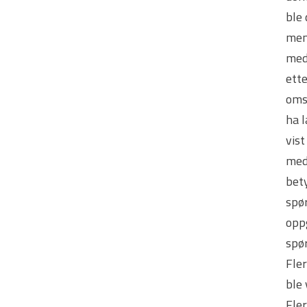
ble
menn
med 
ette
oms
ha 
vist
medt
bety
spør
oppg
spør
Fler
ble 
Fler