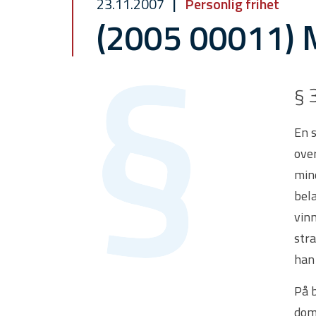
23.11.2007
Personlig frihet
(2005 00011) 
§ 
En 
over
mind
bela
vinn
stra
han
På b
dom