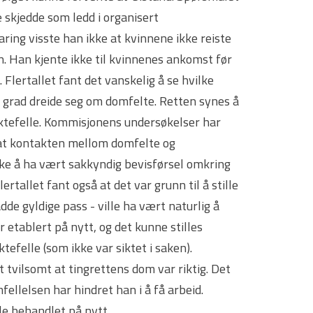
 skjedde som ledd i organisert
aring visste han ikke at kvinnene ikke reiste
n. Han kjente ikke til kvinnenes ankomst før
Flertallet fant det vanskelig å se hvilke
 grad dreide seg om domfelte. Retten synes å
ektefelle. Kommisjonens undersøkelser har
og at kontakten mellom domfelte og
ikke å ha vært sakkyndig bevisførsel omkring
tallet fant også at det var grunn til å stille
de gyldige pass - ville ha vært naturlig å
 etablert på nytt, og det kunne stilles
efelle (som ikke var siktet i saken).
t tvilsomt at tingrettens dom var riktig. Det
mfellelsen har hindret han i å få arbeid.
le behandlet på nytt.