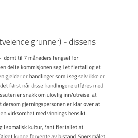
tveiende grunner) - dissens
 dømt til 7 måneders fengsel for
lsen delte kommisjonen seg i et flertall og et
n gjelder er handlinger som i seg selv ikke er
r det først når disse handlingene utføres med
ssuten er snakk om ulovlig inn/utreise, at
lt dersom gjerningspersonen er klar over at
 en virksomhet med vinnings hensikt.
 somalisk kultur, fant flertallet at
følget kunne forvente av bistand. Spørsmålet