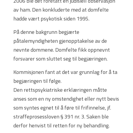
2006 ble det foretatt en judisiell observasjon
av ham. Den konkluderte med at domfelte
hadde vært psykotisk siden 1995.
På denne bakgrunn begjærte
påtalemyndigheten gjenopptakelse av de
nevnte dommene. Domfelte fikk oppnevnt
forsvarer som sluttet seg til begjæringen.
Kommisjonen fant at det var grunnlag for å ta
begjæringen til følge.
Den rettspsykiatriske erklæringen måtte
anses som en ny omstendighet eller nytt bevis
som syntes egnet til å føre til frifinnelse, jf.
straffeprosessloven § 391 nr. 3. Saken ble
derfor henvist til retten for ny behandling.