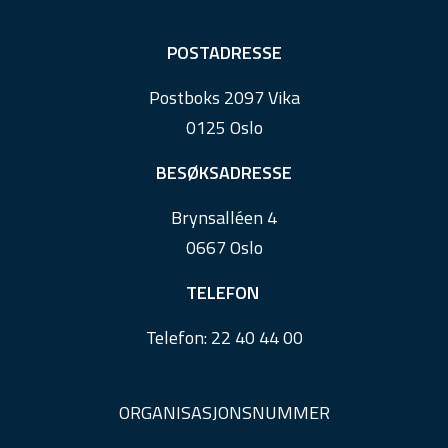
F
POSTADRESSE
o
Postboks 2097 Vika
o
0125 Oslo
t
e
BESØKSADRESSE
r
Brynsalléen 4
0667 Oslo
TELEFON
Telefon:
22 40 44 00
ORGANISASJONSNUMMER