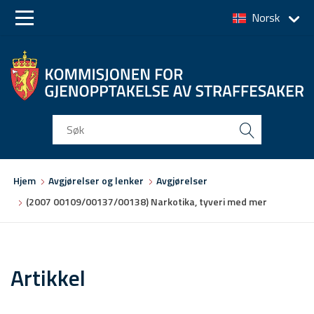
Norsk
Skip
Skip
to
to
main
main
navigation
content
Du
Hjem
Avgjørelser og lenker
Avgjørelser
er
(2007 00109/00137/00138) Narkotika, tyveri med mer
her
Artikkel