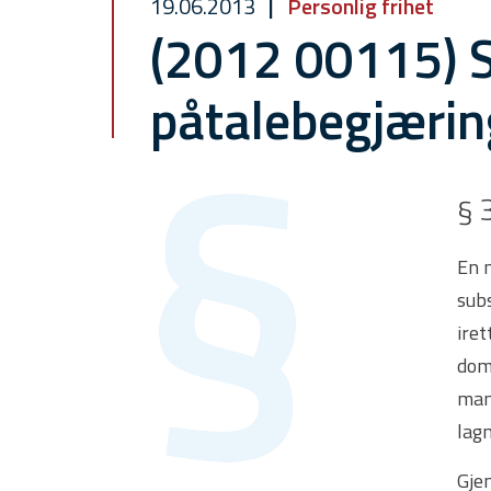
19.06.2013
Personlig frihet
(2012 00115) 
påtalebegjærin
§ 
En m
sub
iret
dom
man
lag
Gje