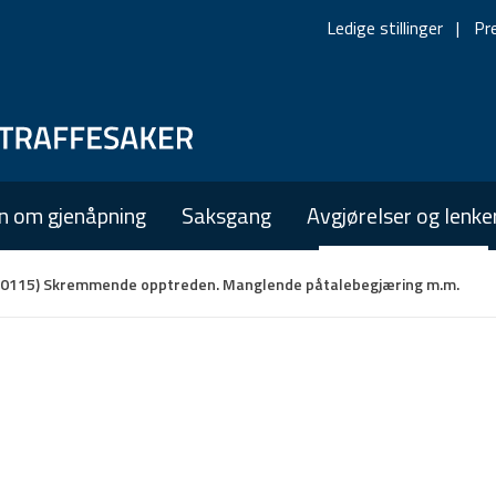
Ledige stillinger
Pr
Skip
Skip
to
to
main
main
n om gjenåpning
Saksgang
Avgjørelser og lenke
navigation
content
00115) Skremmende opptreden. Manglende påtalebegjæring m.m.