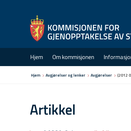
Hjem
Om kommisjonen
Informasjo
Du
Hjem
Avgjørelser og lenker
Avgjørelser
(2012 
er
her
Artikkel