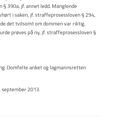
n § 390a, jf. annet ledd. Manglende
rt i saken, jf. straffeprosessloven § 294,
rde det tvilsomt om dommen var riktig.
rde prøves på ny, jf. straffeprosessloven §
ing. Domfelte anket og lagmannsretten
5. september 2013.