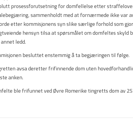
lutt prosessforutsetning for domfellelse etter straffelove
alebegjæring, sammenholdt med at fornærmede ikke var avhø
jorde etter kommisjonens syn slike særlige forhold som gjo
gtveiende hensyn tilsa at spørsmålet om domfeltes skyld bu
 annet ledd.
misjonen besluttet enstemmig å ta begjæringen til følge.
gretten avsa deretter frifinnende dom uten hovedforhandl
iste anken.
felte ble frifunnet ved Øvre Romerike tingretts dom av 2