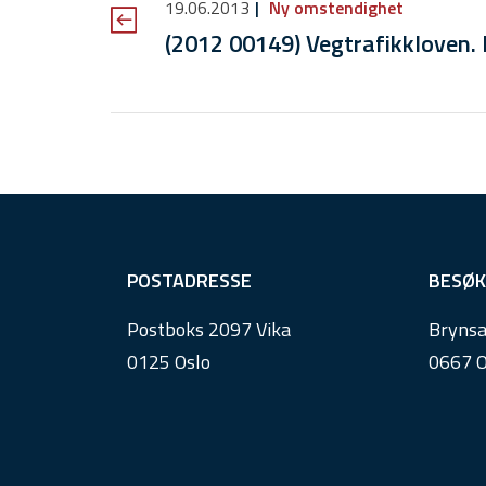
19.06.2013
Ny omstendighet
(2012 00149) Vegtrafikkloven. 
F
POSTADRESSE
BESØK
o
Postboks 2097 Vika
Brynsa
o
0125 Oslo
0667 O
t
e
r