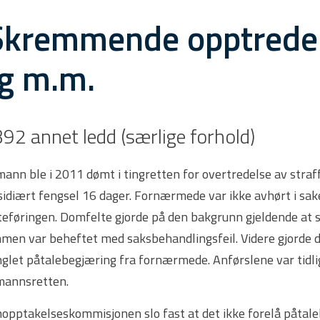
Skremmende opptrede
g m.m.
392 annet ledd (særlige forhold)
ann ble i 2011 dømt i tingretten for overtredelse av straff
sidiært fengsel 16 dager. Fornærmede var ikke avhørt i sak
teføringen. Domfelte gjorde på den bakgrunn gjeldende at sa
men var beheftet med saksbehandlingsfeil. Videre gjorde d
glet påtalebegjæring fra fornærmede. Anførslene var tidlig
mannsretten.
nopptakelseskommisjonen slo fast at det ikke forelå påtal