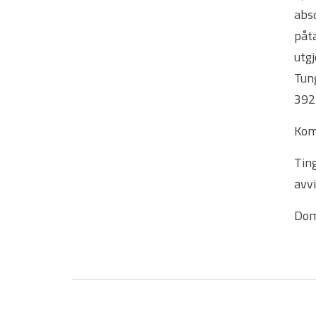
abso
påt
utg
Tun
392
Kom
Tin
avv
Dom