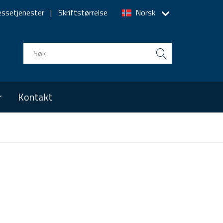
essetjenester
Skriftstørrelse
Norsk
r
Kontakt