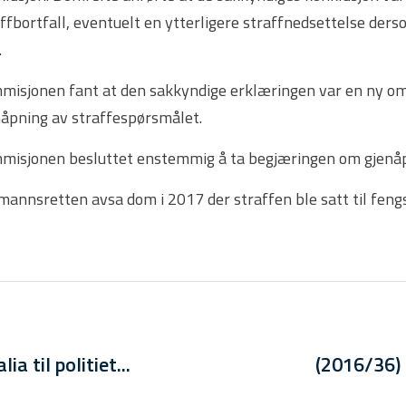
affbortfall, eventuelt en ytterligere straffnedsettelse d
.
misjonen fant at den sakkyndige erklæringen var en ny omst
nåpning av straffespørsmålet.
misjonen besluttet enstemmig å ta begjæringen om gjenåpn
annsretten avsa dom i 2017 der straffen ble satt til fengse
a til politiet...
(2016/36)