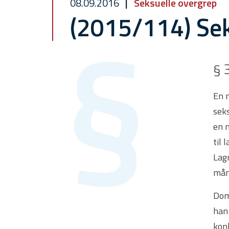
08.09.2016
Seksuelle overgrep
(2015/114) Se
§ 
En m
sek
en n
til 
Lagm
mån
Dom
han
kon