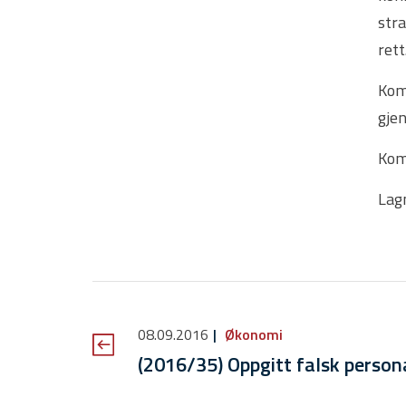
str
rett
Kom
gje
Kom
Lagm
08.09.2016
Økonomi
(2016/35) Oppgitt falsk personali