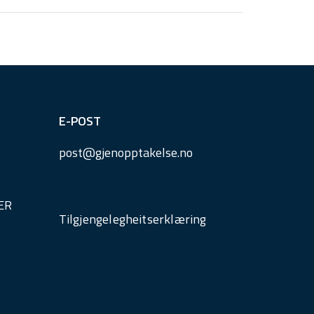
E-POST
post@
gjenopptakelse.
no
ER
Tilgjengelegheitserklæring