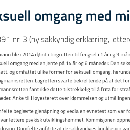
ksuell omgang med mi
391 nr. 3 (ny sakkyndig erklæring, lett
ann ble i 2014 dømt i tingretten til fengsel i 1 år og 9 må
suell omgang med en jente på 14 år og 8 måneder. Den se
att, og omfattet ulike former for seksuell omgang, herund
lagmannsretten. Lagretten svarte bekreftende på at det fore
annsretten fant ikke dette tilstrekkelig til å frita for stra
eder. Anke til Høyesterett over idømmelsen og utmålingen a
felte begjærte gjenåpning og vedla en evnetest som var fo
 var lettere psykisk utviklingshemmet. Kommisjonen oppn
klusjon. Domfelte anførte at de sakkyndiges konklusjon var