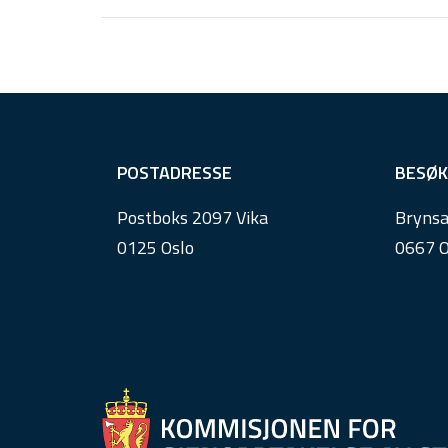
F
POSTADRESSE
BESØK
o
Postboks 2097 Vika
Brynsa
o
0125 Oslo
0667 O
t
e
r