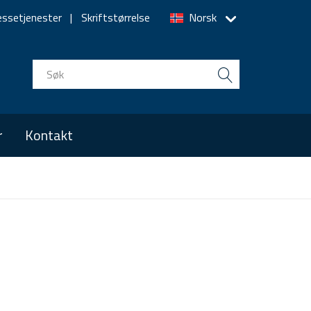
essetjenester
Skriftstørrelse
Norsk
r
Kontakt