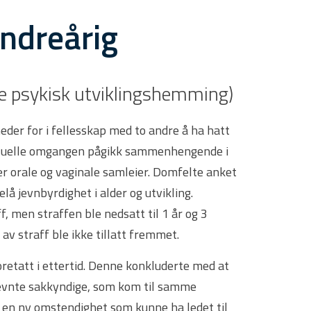
ndreårig
ere psykisk utviklingshemming)
neder for i fellesskap med to andre å ha hatt
ksuelle omgangen pågikk sammenhengende i
er orale og vaginale samleier. Domfelte anket
lå jevnbyrdighet i alder og utvikling.
ff, men straffen ble nedsatt til 1 år og 3
v straff ble ikke tillatt fremmet.
retatt i ettertid. Denne konkluderte med at
evnte sakkyndige, som kom til samme
 en ny omstendighet som kunne ha ledet til