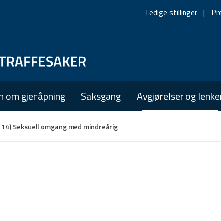
Ledige stillinger
Pr
Skip
Skip
to
to
main
main
n om gjenåpning
Saksgang
Avgjørelser og lenke
navigation
content
114) Seksuell omgang med mindreårig