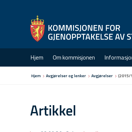
Hjem
Om kommisjonen
Informasjo
Du
Hjem
Avgjørelser og lenker
Avgjørelser
(2015/
er
her
Artikkel